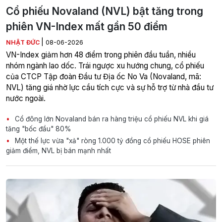
Cổ phiếu Novaland (NVL) bật tăng trong
phiên VN-Index mất gần 50 điểm
|
NHẬT ĐỨC
08-06-2026
VN-Index giảm hơn 48 điểm trong phiên đầu tuần, nhiều
nhóm ngành lao dốc. Trái ngược xu hướng chung, cổ phiếu
của CTCP Tập đoàn Đầu tư Địa ốc No Va (Novaland, mã:
NVL) tăng giá nhờ lực cầu tích cực và sự hỗ trợ từ nhà đầu tư
nước ngoài.
Cổ đông lớn Novaland bán ra hàng triệu cổ phiếu NVL khi giá
tăng "bốc đầu" 80%
Một thế lực vừa "xả" ròng 1.000 tỷ đồng cổ phiếu HOSE phiên
giảm điểm, NVL bị bán mạnh nhất