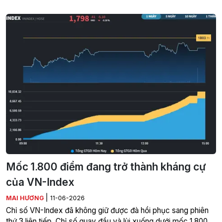
Mốc 1.800 điểm đang trở thành kháng cự
của VN-Index
|
MAI HƯƠNG
11-06-2026
Chỉ số VN-Index đã không giữ được đà hồi phục sang phiên
thứ 3 liên tiếp. Chỉ số quay đầu và lùi xuống dưới mốc 1.800