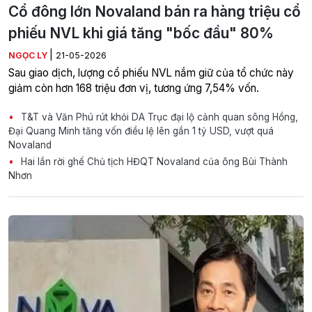
Cổ đông lớn Novaland bán ra hàng triệu cổ
phiếu NVL khi giá tăng "bốc đầu" 80%
|
NGỌC LY
21-05-2026
Sau giao dịch, lượng cổ phiếu NVL nắm giữ của tổ chức này
giảm còn hơn 168 triệu đơn vị, tương ứng 7,54% vốn.
T&T và Văn Phú rút khỏi DA Trục đại lộ cảnh quan sông Hồng,
Đại Quang Minh tăng vốn điều lệ lên gần 1 tỷ USD, vượt quá
Novaland
Hai lần rời ghế Chủ tịch HĐQT Novaland của ông Bùi Thành
Nhơn