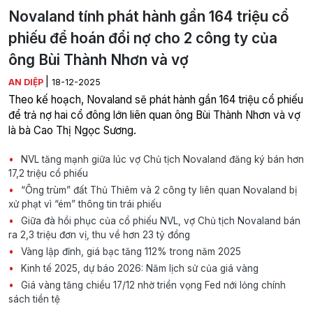
Novaland tính phát hành gần 164 triệu cổ
phiếu để hoán đổi nợ cho 2 công ty của
ông Bùi Thành Nhơn và vợ
|
AN DIỆP
18-12-2025
Theo kế hoạch, Novaland sẽ phát hành gần 164 triệu cổ phiếu
để trả nợ hai cổ đông lớn liên quan ông Bùi Thành Nhơn và vợ
là bà Cao Thị Ngọc Sương.
NVL tăng mạnh giữa lúc vợ Chủ tịch Novaland đăng ký bán hơn
17,2 triệu cổ phiếu
“Ông trùm” đất Thủ Thiêm và 2 công ty liên quan Novaland bị
xử phạt vì “ém” thông tin trái phiếu
Giữa đà hồi phục của cổ phiếu NVL, vợ Chủ tịch Novaland bán
ra 2,3 triệu đơn vị, thu về hơn 23 tỷ đồng
Vàng lập đỉnh, giá bạc tăng 112% trong năm 2025
Kinh tế 2025, dự báo 2026: Năm lịch sử của giá vàng
Giá vàng tăng chiều 17/12 nhờ triển vọng Fed nới lỏng chính
sách tiền tệ