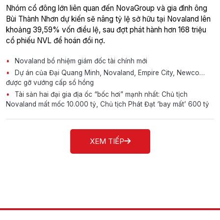
Nhóm cổ đông lớn liên quan đến NovaGroup và gia đình ông
Bùi Thành Nhơn dự kiến sẽ nâng tỷ lệ sở hữu tại Novaland lên
khoảng 39,59% vốn điều lệ, sau đợt phát hành hơn 168 triệu
cổ phiếu NVL để hoán đổi nợ.
Novaland bổ nhiệm giám đốc tài chính mới
Dự án của Đại Quang Minh, Novaland, Empire City, Newco…
được gỡ vướng cấp sổ hồng
Tài sản hai đại gia địa ốc “bốc hơi” mạnh nhất: Chủ tịch
Novaland mất mốc 10.000 tỷ, Chủ tịch Phát Đạt ‘bay mất’ 600 tỷ
XEM TIẾP