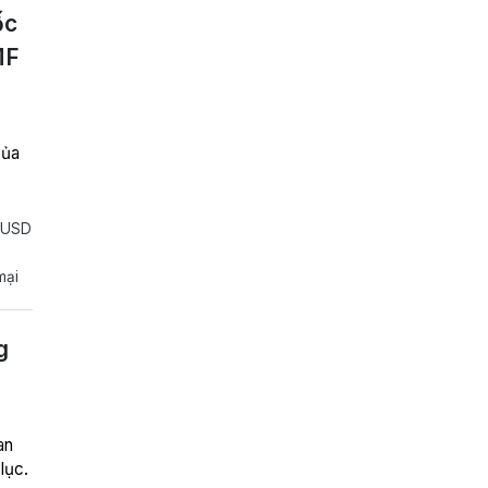
ốc
MF
của
ỷ USD
mại
g
an
lục.