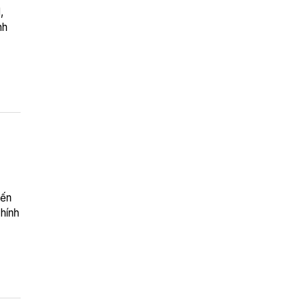
,
nh
iến
hính