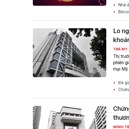
Nhà đầ
Bitcoi
Lo ng
khoá
TRÀ MY
Thị trư
phiên gi
mại Mỹ 
Đà giả
Chứng 
Chứng
thươn
MINH T