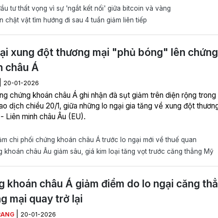
u tư thất vọng vì sự 'ngắt kết nối' giữa bitcoin và vàng
n chật vật tìm hướng đi sau 4 tuần giảm liên tiếp
ại xung đột thương mại "phủ bóng" lên chứng
n châu Á
|
20-01-2026
ờng chứng khoán châu Á ghi nhận đà sụt giảm trên diện rộng trong
ao dịch chiều 20/1, giữa những lo ngại gia tăng về xung đột thươn
- Liên minh châu Âu (EU).
m chi phối chứng khoán châu Á trước lo ngại mới về thuế quan
khoán châu Âu giảm sâu, giá kim loại tăng vọt trước căng thẳng Mỹ
 khoán châu Á giảm điểm do lo ngại căng th
g mại quay trở lại
|
RANG
20-01-2026