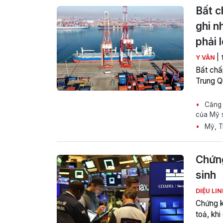
Bất c
ghi n
phải 
|
Y VÂN
Bất chấ
Trung Q
Căng t
của Mỹ 
Mỹ, Tr
Chứng
sinh
DIỆU LI
Chứng k
toả, kh