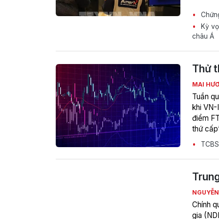
Chứng
Kỳ vọn
châu Á
Thử t
MAI HƯ
Tuần qu
khi VN-I
điểm FT
thứ cấp
TCBS l
Trung
NGUYỄN
Chính q
gia (ND