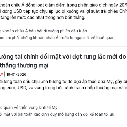
hoán châu Á đồng loạt giảm điểm trong phiên giao dịch ngày 20/1
i đồng USD tiếp tục chịu áp lực đi xuống và lợi suất trái phiếu Chí
tăng lên mức cao nhất trong hơn bốn tháng.
 khoán châu Á hầu hết đi xuống phiên đầu tuần
m chi phối chứng khoán châu Á trước lo ngại mới về thuế quan
rường tài chính đối mặt với đợt rung lắc mới do
thẳng thương mại
|
LY
19-01-2026
 trường toàn cầu chịu ảnh hưởng từ đe dọa áp thuế của Mỹ, gây b
ng euro, USD, và vàng trong bối cảnh tranh chấp thương mại và c
c quan về triển vọng kinh tế Mỹ
i mặt với bài toán xác định quy mô bảng cân đối kế toán tối ưu