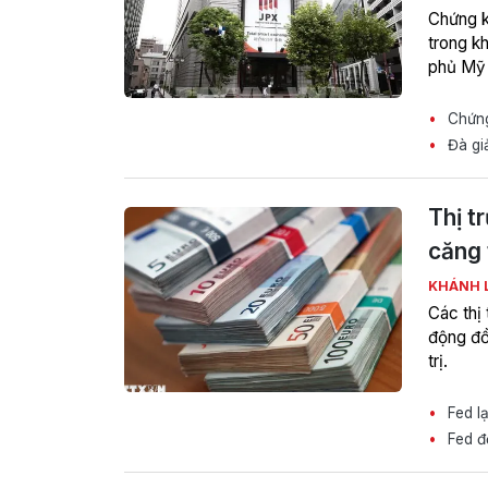
Chứng k
trong kh
phủ Mỹ 
Chứng
Đà giả
Thị t
căng 
KHÁNH 
Các thị
động đồ
trị.
Fed lạ
Fed đố