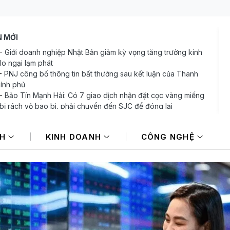
N MỚI
-
Giới doanh nghiệp Nhật Bản giảm kỳ vọng tăng trưởng kinh
 lo ngại lạm phát
-
PNJ công bố thông tin bất thường sau kết luận của Thanh
hính phủ
-
Bảo Tín Mạnh Hải: Có 7 giao dịch nhận đặt cọc vàng miếng
 bị rách vỏ bao bì, phải chuyển đến SJC để đóng lại
-
Mi Hồng - tiệm vàng lâu đời bậc nhất TP.HCM lên tiếng sau
uận của Thanh tra Chính phủ
NH
KINH DOANH
CÔNG NGHỆ
-
Các khoản hoàn thuế tác động tích cực đến kết quả kinh
 của doanh nghiệp Mỹ
-
Một doanh nghiệp BĐS chuẩn bị chi hơn trăm tỷ trả cổ tức