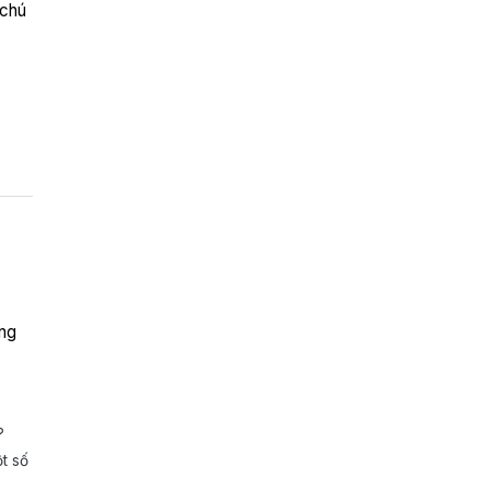
 chú
ẳng
?
t số