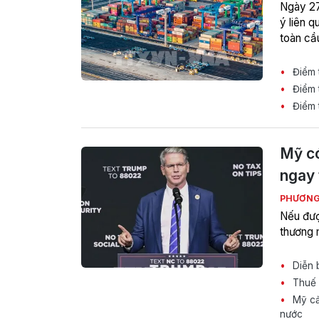
Ngày 27/
ý liên q
toàn cầ
Điểm t
Điểm t
Điểm t
Mỹ có
ngay 
PHƯƠNG
Nếu đượ
thương m
Diễn b
Thuế 
Mỹ cả
nước