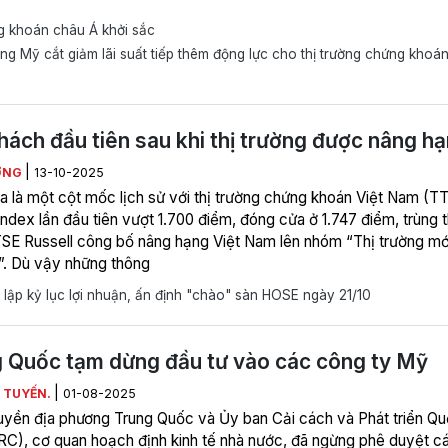
 khoán châu Á khởi sắc
g Mỹ cắt giảm lãi suất tiếp thêm động lực cho thị trường chứng khoá
hách đầu tiên sau khi thị trường được nâng h
|
ƠNG
13-10-2025
a là một cột mốc lịch sử với thị trường chứng khoán Việt Nam (T
ndex lần đầu tiên vượt 1.700 điểm, đóng cửa ở 1.747 điểm, trùng t
SE Russell công bố nâng hạng Việt Nam lên nhóm “Thị trường mới
”. Dù vậy những thông
ập kỷ lục lợi nhuận, ấn định "chào" sàn HOSE ngày 21/10
 Quốc tạm dừng đầu tư vào các công ty Mỹ
|
 TUYẾN.
01-08-2025
uyền địa phương Trung Quốc và Ủy ban Cải cách và Phát triển Q
RC), cơ quan hoạch định kinh tế nhà nước, đã ngừng phê duyệt c