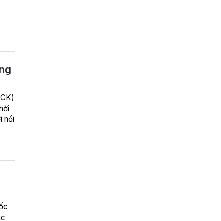
n
ạng
TCK)
hời
 nổi
uốc
ác