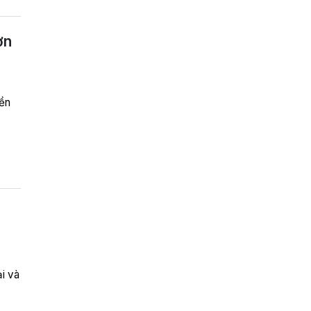
ơn
iền
ại và