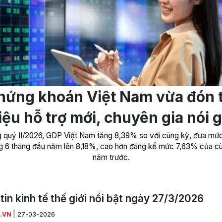
hứng khoán Việt Nam vừa đón t
iệu hỗ trợ mới, chuyên gia nói g
 quý II/2026, GDP Việt Nam tăng 8,39% so với cùng kỳ, đưa mứ
g 6 tháng đầu năm lên 8,18%, cao hơn đáng kể mức 7,63% của c
năm trước.
tin kinh tế thế giới nổi bật ngày 27/3/2026
|
.VN
27-03-2026