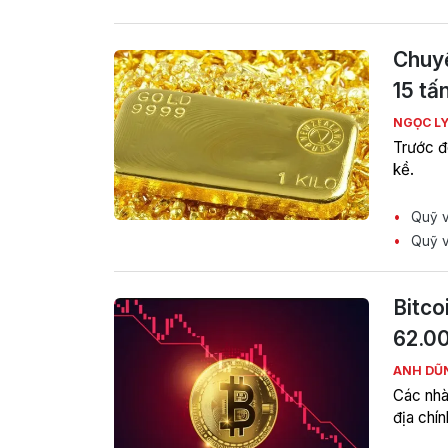
Chuyệ
15 tấ
NGỌC L
Trước đó
kề.
Quỹ và
Quỹ và
Bitco
62.00
ANH DŨ
Các nhà 
địa chín