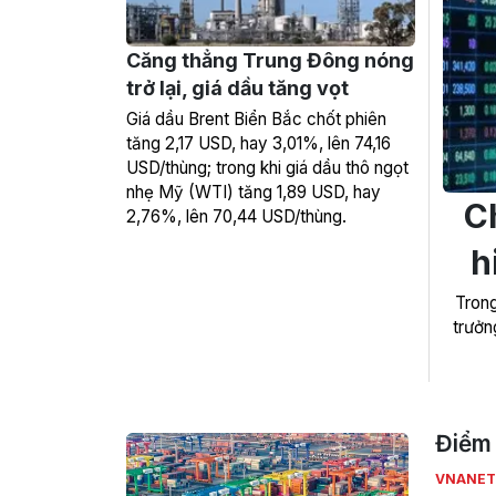
Căng thẳng Trung Đông nóng
trở lại, giá dầu tăng vọt
Giá dầu Brent Biển Bắc chốt phiên
tăng 2,17 USD, hay 3,01%, lên 74,16
USD/thùng; trong khi giá dầu thô ngọt
nhẹ Mỹ (WTI) tăng 1,89 USD, hay
C
2,76%, lên 70,44 USD/thùng.
h
Trong
trưởn
Điểm 
VNANET