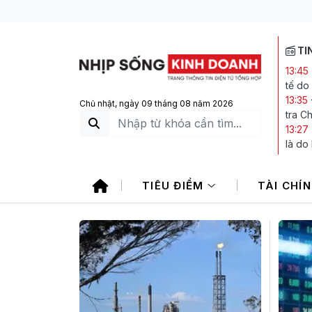
TI
13:45
tế do
13:35
Chủ nhật, ngày 09 tháng 08 năm 2026
tra C
13:27
là do
13:25
kết l
TIÊU ĐIỂM
TÀI CHÍ
12:38
doanh
11:02