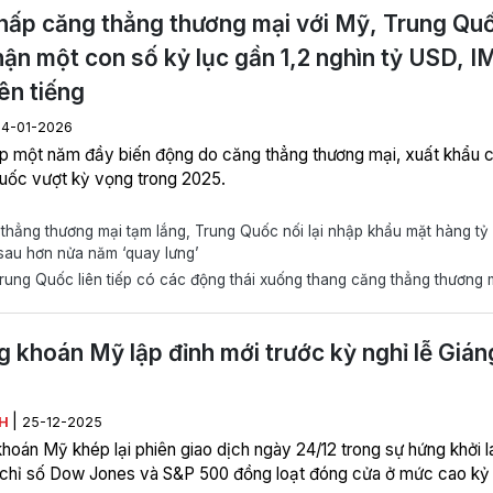
hấp căng thẳng thương mại với Mỹ, Trung Qu
hận một con số kỷ lục gần 1,2 nghìn tỷ USD, I
lên tiếng
14-01-2026
p một năm đầy biến động do căng thẳng thương mại, xuất khẩu 
uốc vượt kỳ vọng trong 2025.
hẳng thương mại tạm lắng, Trung Quốc nối lại nhập khẩu mặt hàng t
sau hơn nửa năm ‘quay lưng’
ung Quốc liên tiếp có các động thái xuống thang căng thẳng thương 
 khoán Mỹ lập đỉnh mới trước kỳ nghỉ lễ Gián
|
NH
25-12-2025
hoán Mỹ khép lại phiên giao dịch ngày 24/12 trong sự hứng khởi l
i chỉ số Dow Jones và S&P 500 đồng loạt đóng cửa ở mức cao kỷ 