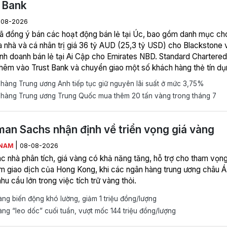
 Bank
-08-2026
 đồng ý bán các hoạt động bán lẻ tại Úc, bao gồm danh mục ch
 nhà và cá nhân trị giá 36 tỷ AUD (25,3 tỷ USD) cho Blackstone 
nh doanh bán lẻ tại Ai Cập cho Emirates NBD. Standard Chartered
thêm vào Trust Bank và chuyển giao một số khách hàng thẻ tín d
vay cá nhân tại Singapore từ tháng 9, khi Trust và Mox chuyển sa
àng Trung ương Anh tiếp tục giữ nguyên lãi suất ở mức 3,75%
ng có lợi nhuận.
hàng Trung ương Trung Quốc mua thêm 20 tấn vàng trong tháng 7
an Sachs nhận định về triển vọng giá vàng
|
 NAM
08-08-2026
c nhà phân tích, giá vàng có khả năng tăng, hỗ trợ cho tham vọn
âm giao dịch của Hong Kong, khi các ngân hàng trung ương châu Á
hu cầu lớn trong việc tích trữ vàng thỏi.
ng biến động khó lường, giảm 1 triệu đồng/lượng
ng “leo dốc” cuối tuần, vượt mốc 144 triệu đồng/lượng