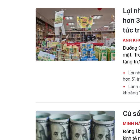
Lợi n
hơn 3
tức t
ANH KH
Đường Q
mặt. Tr
tăng tr
Lợi n
hơn 51 t
Lãnh đ
khoảng 
Cú số
MINH H
Đồng US
kinh tế