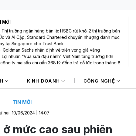
N MỚI
-
Thị trường ngân hàng bán lẻ: HSBC rút khỏi 2 thị trường bán
i Úc và Ai Cập, Standard Chartered chuyển nhượng danh mục
ay tại Singapore cho Trust Bank
-
Goldman Sachs nhận định về triển vọng giá vàng
-
Lợi nhuận “Vua sữa đậu nành” Việt Nam tăng trưởng hơn
công ty mẹ sắp chi gần 368 tỷ đồng trả cổ tức trong tháng 8
-
Cú sốc việc làm Mỹ đẩy đồng USD lao dốc
-
Giá dầu thế giới ghi nhận tuần giảm mạnh khi eo biển
NH
KINH DOANH
CÔNG NGHỆ
uz vẫn đóng
-
Chứng khoán Mỹ lập kỷ lục mới khi dữ liệu việc làm yếu làm
p lực lãi suất
TIN MỚI
ứ hai, 10/06/2024 | 14:07
 ở mức cao sau phiên