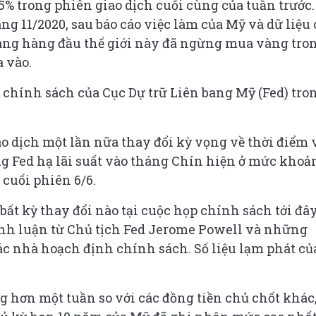
5% trong phiên giao dịch cuối cùng của tuần trước.
g 11/2020, sau báo cáo việc làm của Mỹ và dữ liệu 
àng hàng đầu thế giới này đã ngừng mua vàng tro
 vào.
 chính sách của Cục Dự trữ Liên bang Mỹ (Fed) tro
ao dịch một lần nữa thay đổi kỳ vọng về thời điểm 
ng Fed hạ lãi suất vào tháng Chín hiện ở mức khoả
cuối phiên 6/6.
ất kỳ thay đổi nào tại cuộc họp chính sách tới đây
ình luận từ Chủ tịch Fed Jerome Powell và những
các nhà hoạch định chính sách. Số liệu lạm phát củ
 hơn một tuần so với các đồng tiền chủ chốt khác