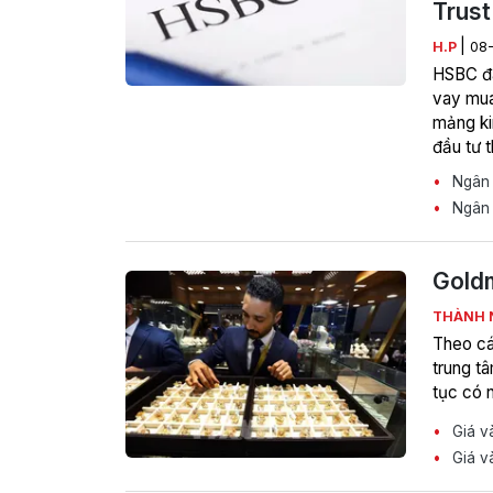
Trust
|
H.P
08
HSBC đã
vay mua
mảng ki
đầu tư 
và cho 
Ngân h
hoạt độ
Ngân 
Goldm
THÀNH
Theo cá
trung t
tục có n
Giá và
Giá và