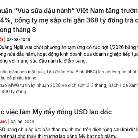
huận “Vua sữa đậu nành” Việt Nam tăng trưở
4%, công ty mẹ sắp chi gần 368 tỷ đồng trả 
rong tháng 8
|
ÔI
08-08-2026
uảng Ngãi vừa chốt phương án tạm ứng cổ tức đợt 1/2026 bằng t
ong nửa đầu năm, hoạt động kinh doanh của doanh nghiệp tiếp tụ
ưởng với mảng sữa đậu nành là điểm sáng.
huận giảm hơn một nửa, Tập đoàn Hòa Bình (HBC) lên phương án phát
riệu cổ phiếu trả nợ
ạo MWG tự tin lợi nhuận 2026 về đích sớm 2-3 tháng, Bách Hóa Xanh
1.800 tỷ đồng
c việc làm Mỹ đẩy đồng USD lao dốc
|
ẰNG
08-08-2026
D đang chịu áp lực bán tháo mạnh mẽ trên diện rộng sau khi dữ l
 mới nhất cho thấy thị trường lao động Mỹ bất ngờ giảm.