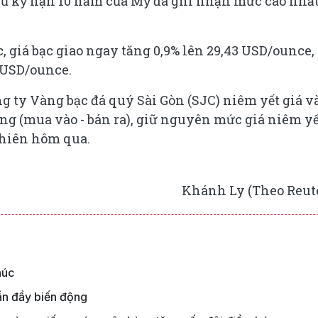
phủ kỳ hạn 10 năm của Mỹ đã ghi nhận mức cao nhất
, giá bạc giao ngay tăng 0,9% lên 29,43 USD/ounce,
0 USD/ounce.
ng ty Vàng bạc đá quý Sài Gòn (SJC) niêm yết giá 
ợng (mua vào - bán ra), giữ nguyên mức giá niêm yế
phiên hôm qua.
Khánh Ly (Theo Reut
húc
ần đầy biến động