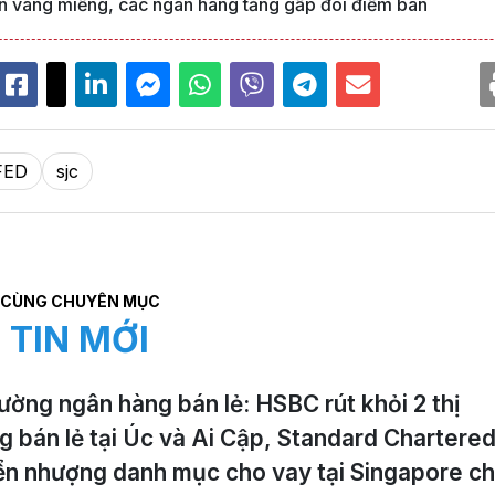
n vàng miếng, các ngân hàng tăng gấp đôi điểm bán
FED
sjc
CÙNG CHUYÊN MỤC
TIN MỚI
rường ngân hàng bán lẻ: HSBC rút khỏi 2 thị
g bán lẻ tại Úc và Ai Cập, Standard Chartere
n nhượng danh mục cho vay tại Singapore c