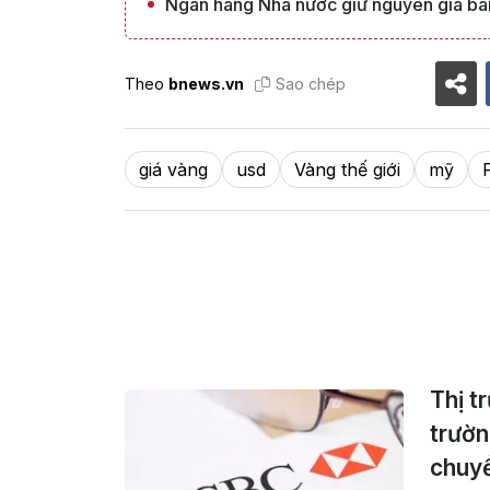
Ngân hàng Nhà nước giữ nguyên giá bá
Theo
bnews.vn
Sao chép
giá vàng
usd
Vàng thế giới
mỹ
Thị t
trườn
chuyể