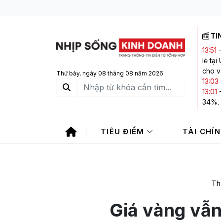
TI
13:51
lẻ tạ
cho v
Thứ bảy, ngày 08 tháng 08 năm 2026
13:03
13:01
34%, 
12:00
11:29
TIÊU ĐIỂM
TÀI CHÍ
Horm
11:26
giảm á
Th
Giá vàng vẫn