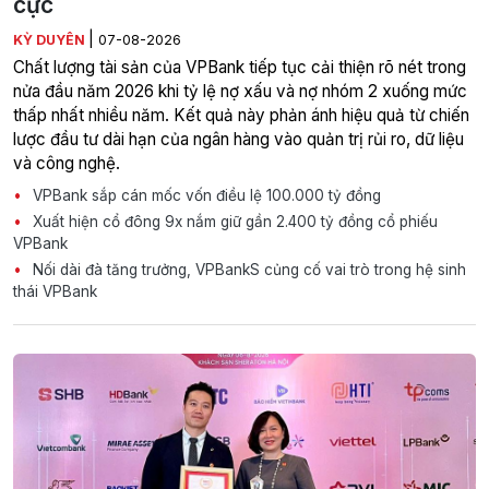
cực
|
KỲ DUYÊN
07-08-2026
Chất lượng tài sản của VPBank tiếp tục cải thiện rõ nét trong
nửa đầu năm 2026 khi tỷ lệ nợ xấu và nợ nhóm 2 xuống mức
thấp nhất nhiều năm. Kết quả này phản ánh hiệu quả từ chiến
lược đầu tư dài hạn của ngân hàng vào quản trị rủi ro, dữ liệu
và công nghệ.
VPBank sắp cán mốc vốn điều lệ 100.000 tỷ đồng
Xuất hiện cổ đông 9x nắm giữ gần 2.400 tỷ đồng cổ phiếu
VPBank
Nối dài đà tăng trưởng, VPBankS củng cố vai trò trong hệ sinh
thái VPBank