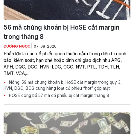
56 mã chứng khoán bị HoSE cắt margin
trong tháng 8
|
DƯƠNG NGỌC
07-08-2026
Phần lớn là các cổ phiếu quen thuộc nằm trong diện bị cảnh
báo, kiểm soát, hạn chế hoặc đình chỉ giao dịch như APG,
APH, DQC, DGC, HVN, LDG, OGC, NVT, PTL, TDH, TLH,
TMT, VCA,…
Nóng: 59 mã chứng khoán bị HoSE cắt margin trong quý 3,
HVN, DGC, BCG cùng hàng loạt cổ phiếu “hot” góp mặt
HOSE công bố 57 mã cổ phiếu bị cắt margin tháng 8