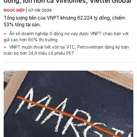
đồng, lớn hơn cả Vinhomes, Viettel Global
|
NGỌC ĐIỆP
07-08-2026
Tổng lượng tiền của VNPT khoảng 62.224 tỷ đồng, chiếm
53% tổng tài sản.
Ẩn số doanh nghiệp 0 đồng nợ vay được VNPT chào bán với
giá cao hơn 60% thị trường
VNPT muốn thoái hết vốn tại VTC, Petrovietnam đăng ký bán
toàn bộ hơn 24,9 triệu cổ phiếu PET