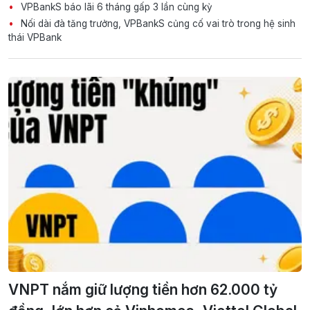
VPBankS báo lãi 6 tháng gấp 3 lần cùng kỳ
Nối dài đà tăng trưởng, VPBankS củng cố vai trò trong hệ sinh
thái VPBank
VNPT nắm giữ lượng tiền hơn 62.000 tỷ