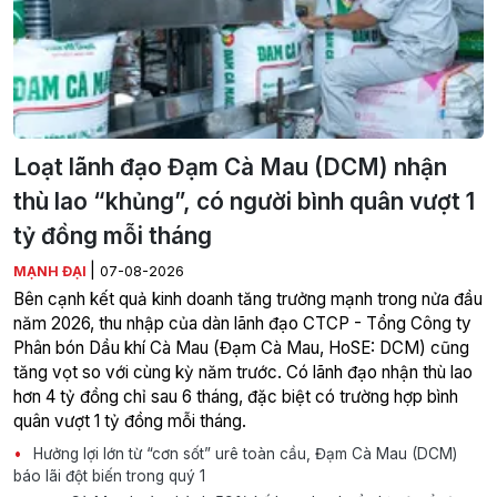
Loạt lãnh đạo Đạm Cà Mau (DCM) nhận
thù lao “khủng”, có người bình quân vượt 1
tỷ đồng mỗi tháng
|
MẠNH ĐẠI
07-08-2026
Bên cạnh kết quả kinh doanh tăng trưởng mạnh trong nửa đầu
năm 2026, thu nhập của dàn lãnh đạo CTCP - Tổng Công ty
Phân bón Dầu khí Cà Mau (Đạm Cà Mau, HoSE: DCM) cũng
tăng vọt so với cùng kỳ năm trước. Có lãnh đạo nhận thù lao
hơn 4 tỷ đồng chỉ sau 6 tháng, đặc biệt có trường hợp bình
quân vượt 1 tỷ đồng mỗi tháng.
Hưởng lợi lớn từ “cơn sốt” urê toàn cầu, Đạm Cà Mau (DCM)
báo lãi đột biến trong quý 1