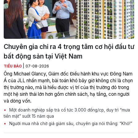
Chuyên gia chỉ ra 4 trọng tâm cơ hội đầu tư
bất động sản tại Việt Nam
|
TIỂU BẢO
07-08-2026
Ông Michael Glancy, Giám đốc Điều hành khu vực Đông Nam
Á của JLL nhấn mạnh, bài toán khó bây giờ không chỉ là chọn
thị trường nào, mà là hiểu được vị trí của thị trường đó trong
một hệ sinh thái lớn hơn gồm chính sách, hạ tầng, con người
và dòng vốn.
Một doanh nghiệp sắp trả cổ tức 3.000 đồng/cp, duy trì “mưa
tiền mặt” suốt 15 năm qua
Người mua nhà chờ giá giảm sâu, chuyên gia nói thẳng: “Khó!”