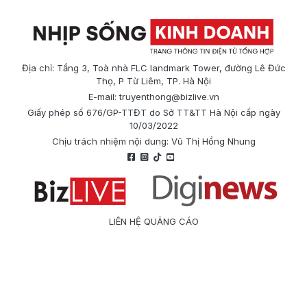
Địa chỉ: Tầng 3, Toà nhà FLC landmark Tower, đường Lê Đức
Thọ, P Từ Liêm, TP. Hà Nội
E-mail:
truyenthong@bizlive.vn
Giấy phép số 676/GP-TTĐT do Sở TT&TT Hà Nội cấp ngày
10/03/2022
Chịu trách nhiệm nội dung: Vũ Thị Hồng Nhung
LIÊN HỆ QUẢNG CÁO
Công ty Cổ phần Truyền thông Quốc tế Diginews
Điện thoại: 0866 500 388
E-mail:
truyenthong@bizlive.vn
Hotline: 0975 684 963