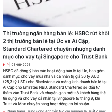
Thị trường ngân hàng bán lẻ: HSBC rút khỏi
2 thị trường bán lẻ tại Úc và Ai Cập,
Standard Chartered chuyển nhượng danh
mục cho vay tại Singapore cho Trust Bank
|
H.P
08-08-2026
HSBC đã đồng ý bán các hoạt động bán lẻ tại Úc, bao gồm
danh mục cho vay mua nhà và cá nhân trị giá 36 tỷ AUD
(25,3 tỷ USD) cho Blackstone và mảng kinh doanh bán lẻ tại
Ai Cập cho Emirates NBD. Standard Chartered sẽ đầu tư
thêm vào Trust Bank và chuyển giao một số khách hàng thẻ
tín dụng và cho vay cá nhân tại Singapore từ tháng 9, khi
Trust và Mox chuyển sang hoạt động có lợi nhuận.
Ngân hàng Trung ương Anh tiếp tục giữ nguyên lãi suất ở mức