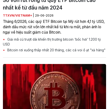
Số vốn rút ròng từ quỹ ETF Bitcoin cao
nhất kể từ đầu năm 2024
|
TTXVN/VIETNAM+
29-06-2026
Tháng 6/2026, các quỹ ETF Bitcoin tại Mỹ rút hơn 4,1 tỷ USD,
đánh dấu mức rút vốn lớn nhất kể từ khi ra mắt, phản ánh lo
ngại về hiệu suất giảm của Bitcoin.
Giải mã cú trượt dài khiến thị trường bitcoin 'bốc hơi' 1.200 tỷ
USD
Bitcoin rơi xuống thấp nhất 20 tháng, các cá voi ồ ạt "xả hàng"