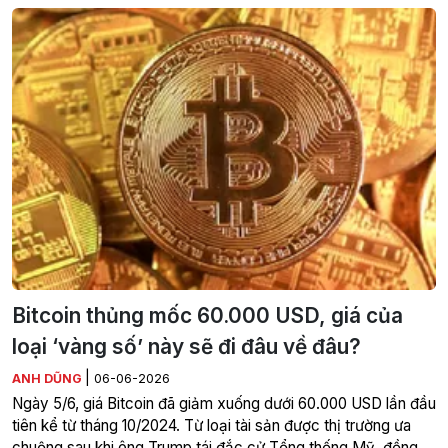
Bitcoin thủng mốc 60.000 USD, giá của
loại ‘vàng số’ này sẽ đi đâu về đâu?
|
ANH DŨNG
06-06-2026
Ngày 5/6, giá Bitcoin đã giảm xuống dưới 60.000 USD lần đầu
tiên kể từ tháng 10/2024. Từ loại tài sản được thị trường ưa
chuộng sau khi ông Trump tái đắc cử Tổng thống Mỹ, đồng