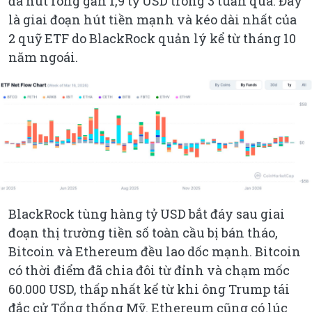
đã hút ròng gần 1,9 tỷ USD trong 3 tuần qua. Đây
là giai đoạn hút tiền mạnh và kéo dài nhất của
2 quỹ ETF do BlackRock quản lý kể từ tháng 10
năm ngoái.
BlackRock tùng hàng tỷ USD bắt đáy sau giai
đoạn thị trường tiền số toàn cầu bị bán tháo,
Bitcoin và Ethereum đều lao dốc mạnh. Bitcoin
có thời điểm đã chia đôi từ đỉnh và chạm mốc
60.000 USD, thấp nhất kể từ khi ông Trump tái
đắc cử Tổng thống Mỹ. Ethereum cũng có lúc