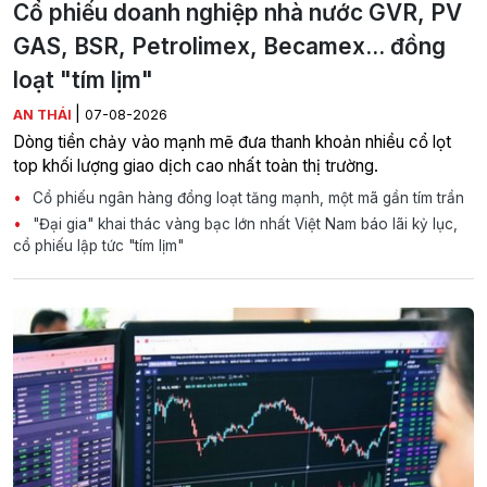
Cổ phiếu doanh nghiệp nhà nước GVR, PV
GAS, BSR, Petrolimex, Becamex... đồng
loạt "tím lịm"
|
AN THÁI
07-08-2026
Dòng tiền chảy vào mạnh mẽ đưa thanh khoản nhiều cổ lọt
top khối lượng giao dịch cao nhất toàn thị trường.
Cổ phiếu ngân hàng đồng loạt tăng mạnh, một mã gần tím trần
"Đại gia" khai thác vàng bạc lớn nhất Việt Nam báo lãi kỷ lục,
cổ phiếu lập tức "tím lịm"