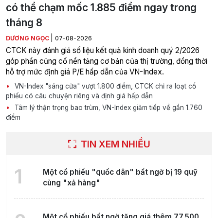
có thể chạm mốc 1.885 điểm ngay trong
tháng 8
|
DƯƠNG NGỌC
07-08-2026
CTCK này đánh giá số liệu kết quả kinh doanh quý 2/2026
góp phần củng cố nền tảng cơ bản của thị trường, đồng thời
hỗ trợ mức định giá P/E hấp dẫn của VN-Index.
VN-Index "sáng cửa" vượt 1.800 điểm, CTCK chỉ ra loạt cổ
phiếu có câu chuyện riêng và định giá hấp dẫn
Tâm lý thận trọng bao trùm, VN-Index giảm tiếp về gần 1.760
điểm
TIN XEM NHIỀU
1
Một cổ phiếu "quốc dân" bất ngờ bị 19 quỹ
cùng "xả hàng"
Một cổ phiếu bất ngờ tăng giá thêm 77.500