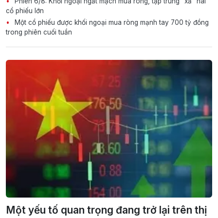
Phiên 6/8: Khối ngoại ngắt mạch mua ròng, tập trung "xả" hai
cổ phiếu lớn
Một cổ phiếu được khối ngoại mua ròng mạnh tay 700 tỷ đồng
trong phiên cuối tuần
Một yếu tố quan trọng đang trở lại trên thị