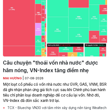
Câu chuyện "thoái vốn nhà nước" được
hâm nóng, VN-Index tăng điểm nhẹ
|
MAI HƯƠNG
07-08-2026
Một loạt cổ phiếu có vốn nhà nước như GVR, GAS, VNM, BSR
đã ghi nhận phản ứng giá tích cực sau khi Chính phủ ban hành
tiêu chí phân loại doanh nghiệp để cơ cấu lại vốn. Nhờ đó,
VN-Index đã đón sắc xanh trở lại.
TCX - Bluechip VN30 với tầm nhìn xây dựng nền tảng Wealtech