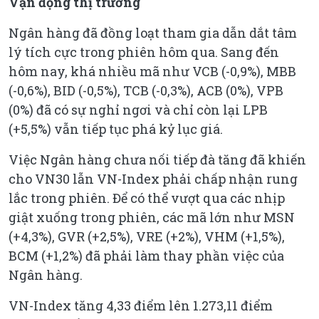
Vận động thị trường
Ngân hàng đã đồng loạt tham gia dẫn dắt tâm
lý tích cực trong phiên hôm qua. Sang đến
hôm nay, khá nhiều mã như VCB (-0,9%), MBB
(-0,6%), BID (-0,5%), TCB (-0,3%), ACB (0%), VPB
(0%) đã có sự nghỉ ngơi và chỉ còn lại LPB
(+5,5%) vẫn tiếp tục phá kỷ lục giá.
Việc Ngân hàng chưa nối tiếp đà tăng đã khiến
cho VN30 lẫn VN-Index phải chấp nhận rung
lắc trong phiên. Để có thể vượt qua các nhịp
giật xuống trong phiên, các mã lớn như MSN
(+4,3%), GVR (+2,5%), VRE (+2%), VHM (+1,5%),
BCM (+1,2%) đã phải làm thay phần việc của
Ngân hàng.
VN-Index tăng 4,33 điểm lên 1.273,11 điểm