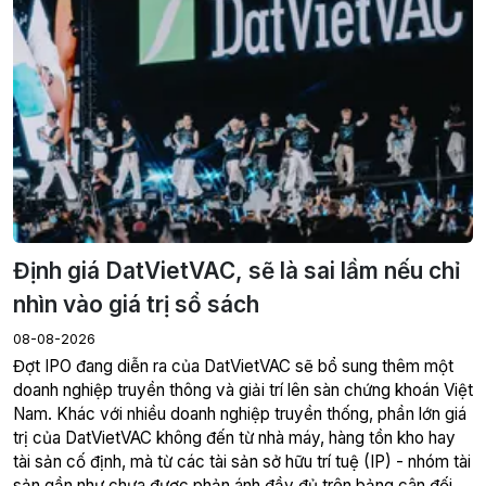
Định giá DatVietVAC, sẽ là sai lầm nếu chỉ
nhìn vào giá trị sổ sách
08-08-2026
Đợt IPO đang diễn ra của DatVietVAC sẽ bổ sung thêm một
doanh nghiệp truyền thông và giải trí lên sàn chứng khoán Việt
Nam. Khác với nhiều doanh nghiệp truyền thống, phần lớn giá
trị của DatVietVAC không đến từ nhà máy, hàng tồn kho hay
tài sản cố định, mà từ các tài sản sở hữu trí tuệ (IP) - nhóm tài
sản gần như chưa được phản ánh đầy đủ trên bảng cân đối