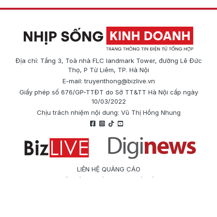
Địa chỉ: Tầng 3, Toà nhà FLC landmark Tower, đường Lê Đức
Thọ, P Từ Liêm, TP. Hà Nội
E-mail:
truyenthong@bizlive.vn
Giấy phép số 676/GP-TTĐT do Sở TT&TT Hà Nội cấp ngày
10/03/2022
Chịu trách nhiệm nội dung: Vũ Thị Hồng Nhung
LIÊN HỆ QUẢNG CÁO
Công ty Cổ phần Truyền thông Quốc tế Diginews
Điện thoại: 0866 500 388
E-mail:
truyenthong@bizlive.vn
Hotline: 0975 684 963