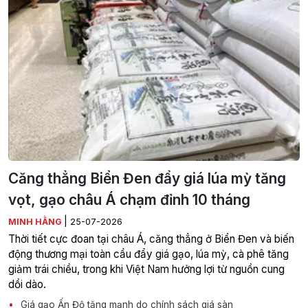
Căng thẳng Biển Đen đẩy giá lúa mỳ tăng
vọt, gạo châu Á chạm đỉnh 10 tháng
|
MINH HẰNG
25-07-2026
Thời tiết cực đoan tại châu Á, căng thẳng ở Biển Đen và biến
động thương mại toàn cầu đẩy giá gạo, lúa mỳ, cà phê tăng
giảm trái chiều, trong khi Việt Nam hưởng lợi từ nguồn cung
dồi dào.
Giá gạo Ấn Độ tăng mạnh do chính sách giá sàn