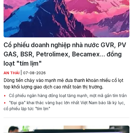
Cổ phiếu doanh nghiệp nhà nước GVR, PV
GAS, BSR, Petrolimex, Becamex... đồng
loạt "tím lịm"
|
AN THÁI
07-08-2026
Dòng tiền chảy vào mạnh mẽ đưa thanh khoản nhiều cổ lọt
top khối lượng giao dịch cao nhất toàn thị trường.
Cổ phiếu ngân hàng đồng loạt tăng mạnh, một mã gần tím trần
"Đại gia" khai thác vàng bạc lớn nhất Việt Nam báo lãi kỷ lục,
cổ phiếu lập tức "tím lịm"