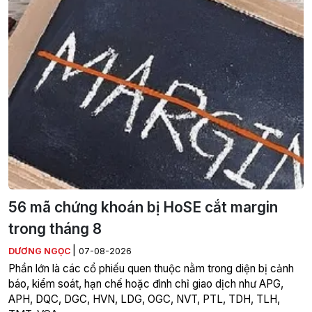
56 mã chứng khoán bị HoSE cắt margin
trong tháng 8
|
DƯƠNG NGỌC
07-08-2026
Phần lớn là các cổ phiếu quen thuộc nằm trong diện bị cảnh
báo, kiểm soát, hạn chế hoặc đình chỉ giao dịch như APG,
APH, DQC, DGC, HVN, LDG, OGC, NVT, PTL, TDH, TLH,