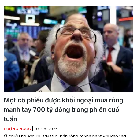
Một cổ phiếu được khối ngoại mua ròng
mạnh tay 700 tỷ đồng trong phiên cuối
tuần
|
DƯƠNG NGỌC
07-08-2026
Ở chiều ngược lại, VHM bị bán ròng mạnh nhất với khoảng