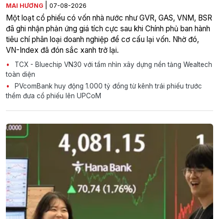
|
MAI HƯƠNG
07-08-2026
Một loạt cổ phiếu có vốn nhà nước như GVR, GAS, VNM, BSR
đã ghi nhận phản ứng giá tích cực sau khi Chính phủ ban hành
tiêu chí phân loại doanh nghiệp để cơ cấu lại vốn. Nhờ đó,
VN-Index đã đón sắc xanh trở lại.
TCX - Bluechip VN30 với tầm nhìn xây dựng nền tảng Wealtech
toàn diện
PVcomBank huy động 1.000 tỷ đồng từ kênh trái phiếu trước
thềm đưa cổ phiếu lên UPCoM