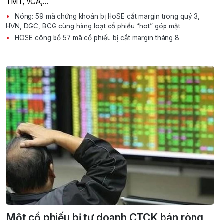
TMT, VCA,…
Nóng: 59 mã chứng khoán bị HoSE cắt margin trong quý 3,
HVN, DGC, BCG cùng hàng loạt cổ phiếu “hot” góp mặt
HOSE công bố 57 mã cổ phiếu bị cắt margin tháng 8
Một cổ phiếu bị tự doanh CTCK bán ròng