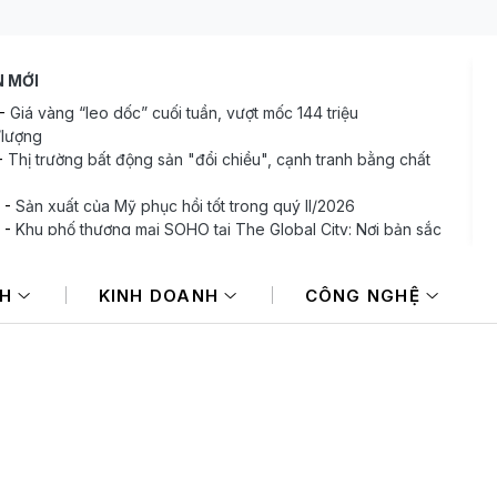
N MỚI
-
Giá vàng “leo dốc” cuối tuần, vượt mốc 144 triệu
lượng
-
Thị trường bất động sản "đổi chiều", cạnh tranh bằng chất
-
Sản xuất của Mỹ phục hồi tốt trong quý II/2026
-
Khu phố thương mại SOHO tại The Global City: Nơi bản sắc
thương song hành nhịp sống toàn cầu
-
Giá bạc Phú Quý, DOJI, Sacombank tăng gần 8% sau 1
NH
KINH DOANH
CÔNG NGHỆ
-
Đồng yen yếu – cú hích lợi nhuận cho các nhà sản xuất ô
ật Bản