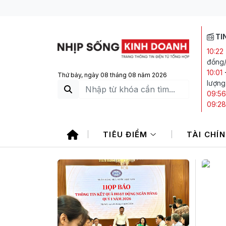
TI
10:22
đồng/
10:01
Thứ bảy, ngày 08 tháng 08 năm 2026
lượng
09:56
09:28
giao 
09:22
TIÊU ĐIỂM
TÀI CHÍ
tuần
08:38
tô Nh