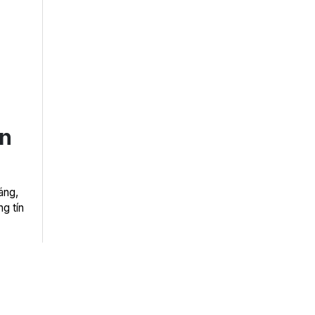
ín
áng,
ng tín