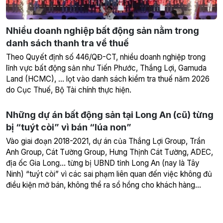
Nhiều doanh nghiệp bất động sản nằm trong
danh sách thanh tra về thuế
Theo Quyết định số 446/QĐ-CT, nhiều doanh nghiệp trong
lĩnh vực bất động sản như Tiến Phước, Thắng Lợi, Gamuda
Land (HCMC), … lọt vào danh sách kiểm tra thuế năm 2026
do Cục Thuế, Bộ Tài chính thực hiện.
Những dự án bất động sản tại Long An (cũ) từng
bị “tuýt còi” vì bán “lúa non”
Vào giai đoạn 2018-2021, dự án của Thắng Lợi Group, Trần
Anh Group, Cát Tường Group, Hưng Thịnh Cát Tường, ADEC,
địa ốc Gia Long… từng bị UBND tỉnh Long An (nay là Tây
Ninh) “tuýt còi” vì các sai phạm liên quan đến việc không đủ
điều kiện mở bán, không thể ra sổ hồng cho khách hàng…