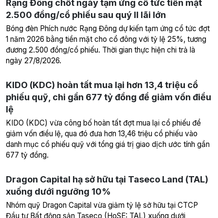
Rạng Đông chốt ngày tạm ứng cổ tức tiền mặt
2.500 đồng/cổ phiếu sau quý II lãi lớn
Bóng đèn Phích nước Rạng Đông dự kiến tạm ứng cổ tức đợt
1 năm 2026 bằng tiền mặt cho cổ đông với tỷ lệ 25%, tương
đương 2.500 đồng/cổ phiếu. Thời gian thực hiện chi trả là
ngày 27/8/2026.
KIDO (KDC) hoàn tất mua lại hơn 13,4 triệu cổ
phiếu quỹ, chi gần 677 tỷ đồng để giảm vốn điều
lệ
KIDO (KDC) vừa công bố hoàn tất đợt mua lại cổ phiếu để
giảm vốn điều lệ, qua đó đưa hơn 13,46 triệu cổ phiếu vào
danh mục cổ phiếu quỹ với tổng giá trị giao dịch ước tính gần
677 tỷ đồng.
Dragon Capital hạ sở hữu tại Taseco Land (TAL)
xuống dưới ngưỡng 10%
Nhóm quỹ Dragon Capital vừa giảm tỷ lệ sở hữu tại CTCP
Đầu tư Bất động sản Taseco (HoSE: TAL) xuống dưới