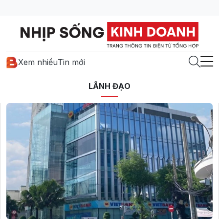
Xem nhiều
Tin mới
LÃNH ĐẠO