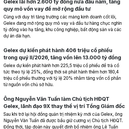
Gelex lãi hơn 2.600 tỷ đồng nửa đầu năm, tăng
quy mô vốn vay để mở rộng đầu tư
Cùng với duy trì tăng trưởng các mảng kinh doanh cốt lõi,
Gelex đang mở rộng quy mô vay và đầu tư hàng chục nghìn
tỷ đồng vào hạ tầng, khu công nghiệp, bất động sản và các
dự án dài hạn.
Gelex dự kiến phát hành 406 triệu cổ phiếu
trong quý II/2026, tăng vốn lên 13.000 tỷ đồng
Gelex dự kiến phát hành hơn 225,5 triệu cổ phiếu để trả cổ
tức theo tỷ lệ 25%, đồng thời sẽ phát hành thêm hơn 180,4
triệu cổ phiếu thưởng với tỷ lệ 20% nhằm tăng vốn cổ phần
từ nguồn vốn chủ sở hữu.
Ông Nguyễn Văn Tuấn làm Chủ tịch HĐQT
Gelex, lãnh đạo 9X thay thế vị trí Tổng Giám đốc
Sau khi trở lại hội đồng quản trị nhiệm kỳ mới của Gelex, ông
Nguyễn Văn Tuấn đã được bầu giữ cương vị Chủ tịch HĐQT.
Đồng thời, tập đoàn này quyết định bổ nhiệm ông Lê Tuấn