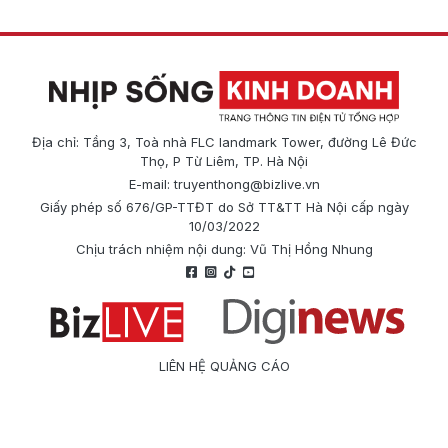
Địa chỉ: Tầng 3, Toà nhà FLC landmark Tower, đường Lê Đức
Thọ, P Từ Liêm, TP. Hà Nội
E-mail:
truyenthong@bizlive.vn
Giấy phép số 676/GP-TTĐT do Sở TT&TT Hà Nội cấp ngày
10/03/2022
Chịu trách nhiệm nội dung: Vũ Thị Hồng Nhung
LIÊN HỆ QUẢNG CÁO
Công ty Cổ phần Truyền thông Quốc tế Diginews
Điện thoại: 0866 500 388
E-mail:
truyenthong@bizlive.vn