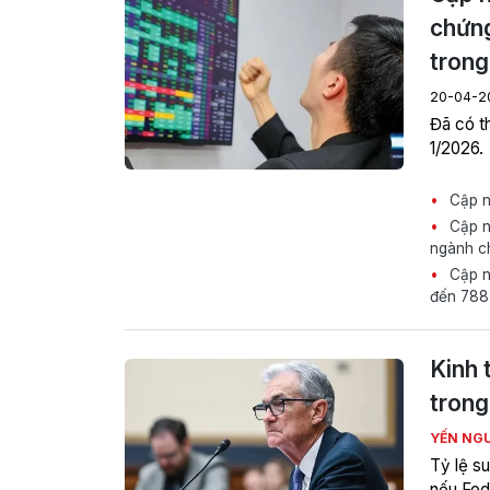
chứng
trong
20-04-2
Đã có t
1/2026.
Cập nh
Cập nh
ngành c
Cập nh
đến 788 
Kinh 
trong
YẾN NG
Tỷ lệ su
nếu Fed