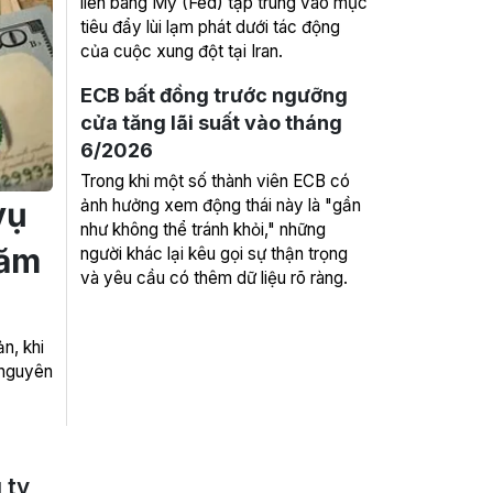
liên bang Mỹ (Fed) tập trung vào mục
tiêu đẩy lùi lạm phát dưới tác động
của cuộc xung đột tại Iran.
ECB bất đồng trước ngưỡng
cửa tăng lãi suất vào tháng
6/2026
Trong khi một số thành viên ECB có
vụ
ảnh hưởng xem động thái này là "gần
như không thể tránh khỏi," những
năm
người khác lại kêu gọi sự thận trọng
và yêu cầu có thêm dữ liệu rõ ràng.
n, khi
 nguyên
 ty