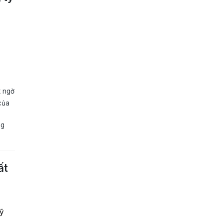
t ngờ
của
ng
ất
Mỹ