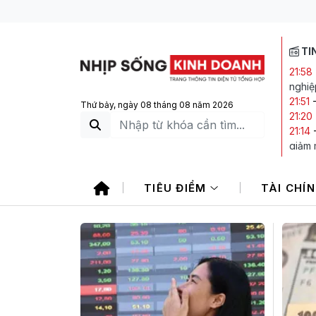
TI
21:58
nghiệ
21:51
Thứ bảy, ngày 08 tháng 08 năm 2026
21:20
21:14
giảm
19:25
18:53
TIÊU ĐIỂM
TÀI CHÍ
nhóm 