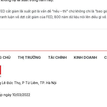
ED cắt giảm lãi suất giờ là vấn đề "nếu – thì" chứ không chỉ là "bao gi
ranh luận về đợt cắt giảm của FED, 800 năm dữ liệu nói lên điều gì về 
G CHỦ
THỊ TRƯỜNG
TÀI CHÍNH
KINH DOANH
C
g Lê Đức Thọ, P Từ Liêm, TP. Hà Nội
p ngày 10/03/2022