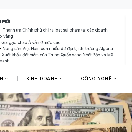
N MỚI
-
Thanh tra Chính phủ chỉ ra loạt sai phạm tại các doanh
p vàng
-
Giá gạo châu Á vẫn ở mức cao
-
Nông sản Việt Nam còn nhiều dư địa tại thị trường Algeria
-
Xuất khẩu đất hiếm của Trung Quốc sang Nhật Bản và Mỹ
 mạnh
-
BAF và áp lực huy động vốn trong bối cảnh lợi nhuận đi lùi
-
Hơn 106.000 tỷ đồng trái phiếu doanh nghiệp sắp đến hạn,
NH
KINH DOANH
CÔNG NGHỆ
bất động sản chiếm 55,6%