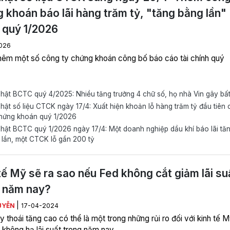
 khoán báo lãi hàng trăm tỷ, "tăng bằng lần"
 quý 1/2026
026
hêm một số công ty chứng khoán công bố báo cáo tài chính quý
ật BCTC quý 4/2025: Nhiều tăng trưởng 4 chữ số, họ nhà Vin gây bấ
ật số liệu CTCK ngày 17/4: Xuất hiện khoản lỗ hàng trăm tỷ đầu tiên 
hứng khoán quý 1/2026
ật BCTC quý 1/2026 ngày 17/4: Một doanh nghiệp dầu khí báo lãi tă
lần, một CTCK lỗ gần 200 tỷ
tế Mỹ sẽ ra sao nếu Fed không cắt giảm lãi su
 năm nay?
|
UYỄN
17-04-2024
y thoái tăng cao có thể là một trong những rủi ro đối với kinh tế 
 không hạ lãi suất trong năm nay.