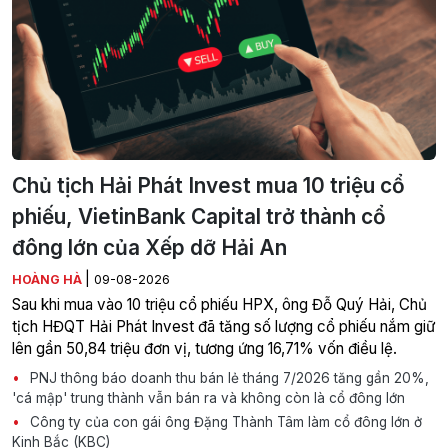
Chủ tịch Hải Phát Invest mua 10 triệu cổ
phiếu, VietinBank Capital trở thành cổ
đông lớn của Xếp dỡ Hải An
|
HOÀNG HÀ
09-08-2026
Sau khi mua vào 10 triệu cổ phiếu HPX, ông Đỗ Quý Hải, Chủ
tịch HĐQT Hải Phát Invest đã tăng số lượng cổ phiếu nắm giữ
lên gần 50,84 triệu đơn vị, tương ứng 16,71% vốn điều lệ.
PNJ thông báo doanh thu bán lẻ tháng 7/2026 tăng gần 20%,
'cá mập' trung thành vẫn bán ra và không còn là cổ đông lớn
Công ty của con gái ông Đặng Thành Tâm làm cổ đông lớn ở
Kinh Bắc (KBC)