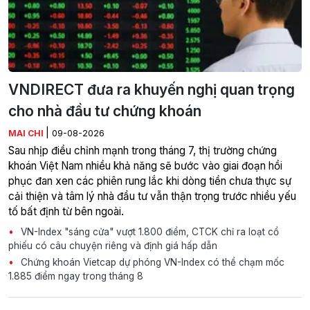
VNDIRECT đưa ra khuyến nghị quan trọng
cho nhà đầu tư chứng khoán
|
MAI CHI
09-08-2026
Sau nhịp điều chỉnh mạnh trong tháng 7, thị trường chứng
khoán Việt Nam nhiều khả năng sẽ bước vào giai đoạn hồi
phục đan xen các phiên rung lắc khi dòng tiền chưa thực sự
cải thiện và tâm lý nhà đầu tư vẫn thận trọng trước nhiều yếu
tố bất định từ bên ngoài.
VN-Index "sáng cửa" vượt 1.800 điểm, CTCK chỉ ra loạt cổ
phiếu có câu chuyện riêng và định giá hấp dẫn
Chứng khoán Vietcap dự phóng VN-Index có thể chạm mốc
1.885 điểm ngay trong tháng 8