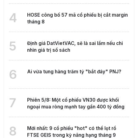
4
HOSE công bố 57 mã cổ phiếu bị cắt margin
tháng 8
5
Định giá DatVietVAC, sẽ là sai lầm nếu chỉ
nhìn giá trị sổ sách
6
Ai vừa tung hàng trăm tỷ "bắt đáy" PNJ?
7
Phiên 5/8: Một cổ phiếu VN30 được khối
ngoại mua ròng mạnh tay gần 400 tỷ đồng
8
Mới nhất: 9 cổ phiếu "hot" có thể lọt rổ
FTSE GEIS trong kỳ nâng hạng tháng 9