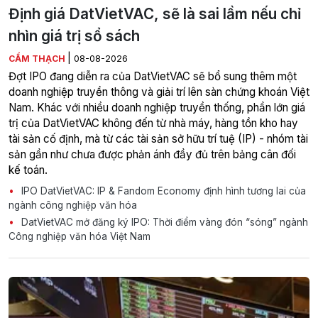
Định giá DatVietVAC, sẽ là sai lầm nếu chỉ
nhìn giá trị sổ sách
|
CẨM THẠCH
08-08-2026
Đợt IPO đang diễn ra của DatVietVAC sẽ bổ sung thêm một
doanh nghiệp truyền thông và giải trí lên sàn chứng khoán Việt
Nam. Khác với nhiều doanh nghiệp truyền thống, phần lớn giá
trị của DatVietVAC không đến từ nhà máy, hàng tồn kho hay
tài sản cố định, mà từ các tài sản sở hữu trí tuệ (IP) - nhóm tài
sản gần như chưa được phản ánh đầy đủ trên bảng cân đối
kế toán.
IPO DatVietVAC: IP & Fandom Economy định hình tương lai của
ngành công nghiệp văn hóa
DatVietVAC mở đăng ký IPO: Thời điểm vàng đón “sóng” ngành
Công nghiệp văn hóa Việt Nam