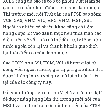
ACBS cũng dự báo sẽ có 8 cổ phiếu Việt Nam sẽ
gần như chắc chắn được thêm vào danh mục
Thị trường mới nổi Thứ cấp của FTSE bao gồm:
VCB, GAS, VHM, VIC, HPG, VNM, MSN, SSI.
Ngoài ra nhiều cổ phiếu khác cũng có tiềm
năng được lọt vào danh mục nếu thỏa mãn các
điều kiện về vốn hóa có thể đầu tư, tỷ lệ sở hữu
nước ngoài còn lại và thanh khoản giao dịch
tại thời điểm cơ cấu danh mục.
Các CTCK như SSI, HCM, VCI sẽ hưởng lợi từ
dòng vốn ngoại nhưng giá trị phí giao dịch thu
được không lớn so với quy mô lợi nhuận hiện
tại của các công ty này.
Đối với những tiêu chí mà Việt Nam "chưa đạt"
để được nâng hạng lên thị trường mới nổi của
MSCI và thị trường mới nổi tiên tiến của FTSE,