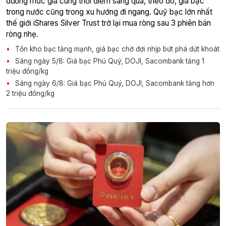
đương mức giá cùng thời điểm sáng qua, theo đó, giá bạc
trong nước cũng trong xu hướng đi ngang. Quỹ bạc lớn nhất
thế giới iShares Silver Trust trở lại mua ròng sau 3 phiên bán
ròng nhẹ.
Tồn kho bạc tăng mạnh, giá bạc chờ đợi nhịp bứt phá dứt khoát
Sáng ngày 5/8: Giá bạc Phú Quý, DOJI, Sacombank tăng 1
triệu đồng/kg
Sáng ngày 6/8: Giá bạc Phú Quý, DOJI, Sacombank tăng hơn
2 triệu đồng/kg