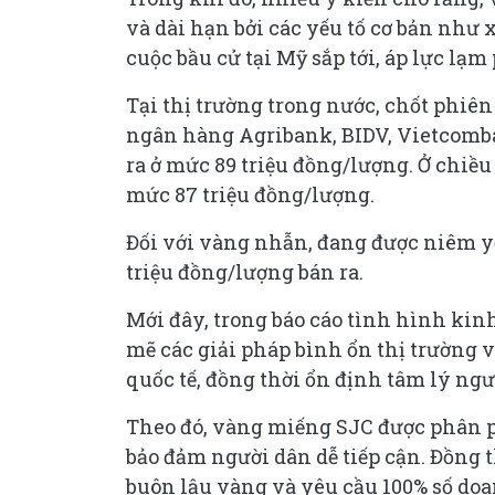
và dài hạn bởi các yếu tố cơ bản như xu
cuộc bầu cử tại Mỹ sắp tới, áp lực lạm 
Tại thị trường trong nước, chốt phiê
ngân hàng Agribank, BIDV, Vietcomba
ra ở mức 89 triệu đồng/lượng. Ở chiề
mức 87 triệu đồng/lượng.
Đối với vàng nhẫn, đang được niêm y
triệu đồng/lượng bán ra.
Mới đây, trong báo cáo tình hình kinh
mẽ các giải pháp bình ổn thị trường 
quốc tế, đồng thời ổn định tâm lý ng
Theo đó, vàng miếng SJC được phân 
bảo đảm người dân dễ tiếp cận. Đồng t
buôn lậu vàng và yêu cầu 100% số do