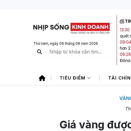
TI
13:30
quét 
09:0
Thứ năm, ngày 06 tháng 08 năm 2026
hơn 2
08:28
Đông
08:25
Đông
TIÊU ĐIỂM
TÀI CHÍ
08:22
của T
08:05
trả n
VÀNG
Th
Giá vàng được