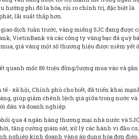
 hướng phi đô la hóa, rủi ro chính trị, đặc biệt là
phát, lãi suất thấp hơn.
n giao dịch tuần trước, vàng miếng SJC đang được c
nk, VietinBank và các công ty vàng bạc đá quý b
u mua, giá vàng một số thương hiệu được niêm yết 
ết quanh mốc 86 triệu đồng/lượng mua vào và gần
 tế - xã hội, Chính phủ cho biết, đã triển khai mạn
vàng, giúp giảm chênh lệch giá giữa trong nước và
ười dân và doanh nghiệp.
phối qua 4 ngân hàng thương mại nhà nước và SJC
hời, tăng cường giám sát, xử lý các hành vi đầu cơ,
anh nghiệp kinh doanh vàng áp dụng hóa đơn điện