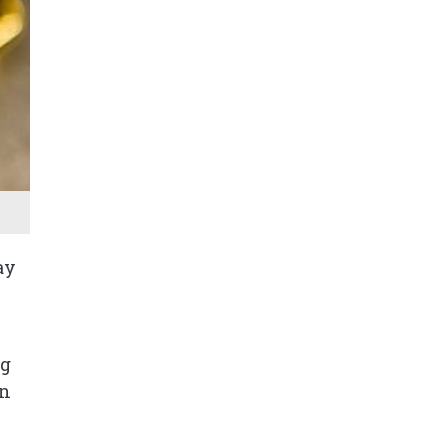
ay
ng
ần