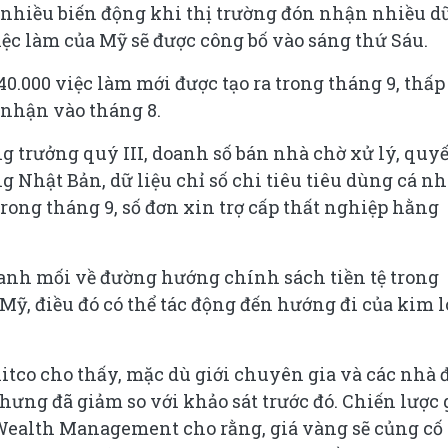
ó nhiều biến động khi thị trường đón nhận nhiều d
việc làm của Mỹ sẽ được công bố vào sáng thứ Sáu.
40.000 việc làm mới được tạo ra trong tháng 9, thấp
 nhận vào tháng 8.
ng trưởng quý III, doanh số bán nhà chờ xử lý, quyế
g Nhật Bản, dữ liệu chỉ số chi tiêu tiêu dùng cá n
trong tháng 9, số đơn xin trợ cấp thất nghiệp hằng
manh mối về đường hướng chính sách tiền tệ trong
ỹ, điều đó có thể tác động đến hướng đi của kim l
itco cho thấy, mặc dù giới chuyên gia và các nhà 
hưng đã giảm so với khảo sát trước đó. Chiến lược 
 Wealth Management cho rằng, giá vàng sẽ củng cố