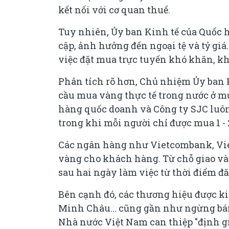
kết nối với cơ quan thuế.
Tuy nhiên, Ủy ban Kinh tế của Quốc h
cập, ảnh hưởng đến ngoại tệ và tỷ gi
việc đặt mua trực tuyến khó khăn, k
Phân tích rõ hơn, Chủ nhiệm Ủy ban 
cầu mua vàng thực tế trong nước ở mứ
hàng quốc doanh và Công ty SJC luôn t
trong khi mỗi người chỉ được mua 1 - 
Các ngân hàng như Vietcombank, Viet
vàng cho khách hàng. Từ chỗ giao và
sau hai ngày làm việc từ thời điểm đ
Bên cạnh đó, các thương hiệu được k
Minh Châu... cũng gần như ngừng bán
Nhà nước Việt Nam can thiệp "định gi