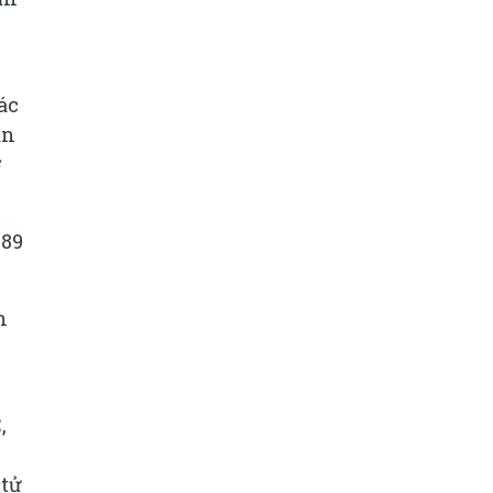
ác
án
ở
 89
h
,
 tử