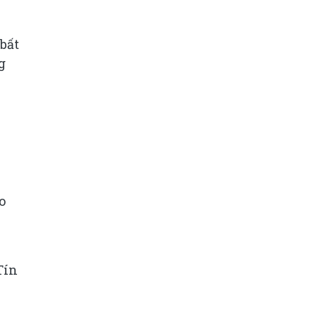
bất
g
o
Tín