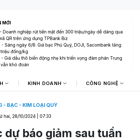
N MỚI
-
Doanh nghiệp rút tiền mặt đến 300 triệu/ngày dễ dàng qua
mã QR trên ứng dụng TPBank Biz
4
-
Sáng ngày 6/8: Giá bạc Phú Quý, DOJI, Sacombank tăng
 triệu đồng/kg
-
Giá dầu thô biến động nhẹ khi triển vọng đàm phán Trung
 vẫn khó đoán
-
Dow Jones đạt đỉnh mới nhờ diễn biến tích cực tại Trung
NH
KINH DOANH
CÔNG NGHỆ
-
Mỹ hoàn trả khoảng 100 tỷ USD thuế quan sau phán quyết
òa án Tối cao
-
Cựu vương ngành thép lỗ lũy kế hơn 3.800 tỷ, khoản phải
hóm Vin tăng từ 0 lên 1.424 tỷ đồng
 - BẠC - KIM LOẠI QUÝ
ứ hai, 28/10/2024 | 07:33
 dự báo giảm sau tuần