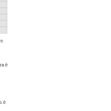
ức
ra ở
n ở