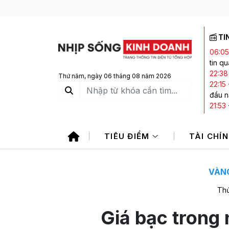
TI
06:05
tin q
22:38
Thứ năm, ngày 06 tháng 08 năm 2026
22:15
đầu 
21:53
AI
21:11
TIÊU ĐIỂM
TÀI CHÍ
20:20
2026
VÀNG
Thứ
Giá bạc trong 