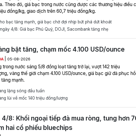
a. Theo đó, giá bạc trong nước cũng được các thương hiệu điều c
riệu đồng/kg, giao dịch trên 60,7 triệu đồng/kg.
o bạc tăng mạnh, giá bạc chờ đợi nhịp bứt phá dứt khoát
ngày 4/8: Giá bạc Phú Quý, DOJI, Sacombank tăng nhẹ
àng bật tăng, chạm mốc 4.100 USD/ounce
|
ÒA
05-08-2026
 trong nước sáng 5/8 đồng loạt tăng trở lại, vượt 142 triệu
ợng, vàng thế giới chạm 4.100 USD/ounce, giá bạc giữ đà phục hồi
 tăng mạnh.
àng lặng sóng đầu tuần
ng lùi về mốc 140 triệu đồng/lượng
 4/8: Khối ngoại tiếp đà mua ròng, tung hơn 
m hai cổ phiếu bluechips