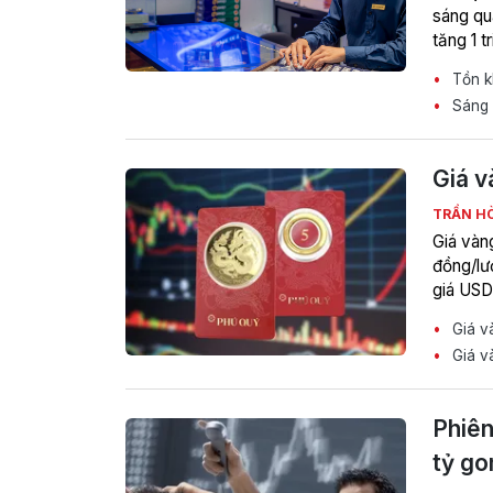
sáng qu
tăng 1 t
Tồn kh
Sáng 
Giá v
TRẦN H
Giá vàng
đồng/lư
giá USD
Giá v
Giá và
Phiên
tỷ go