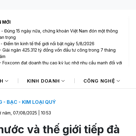
N MỚI
-
Đúng 15 ngày nữa, chứng khoán Việt Nam đón một thông
uan trọng
-
Điểm tin kinh tế thế giới nổi bật ngày 5/8/2026
-
Giải ngân 425.312 tỷ đồng vốn đầu tư công trong 7 tháng
năm
-
Foxconn đạt doanh thu cao kỷ lục nhờ nhu cầu mạnh đối với
-
Uniqlo giảm dư nợ, May Việt Tiến báo lãi kỷ lục
NH
KINH DOANH
CÔNG NGHỆ
-
Xuất khẩu gạo Thái Lan giảm gần 19% trong nửa đầu năm
 - BẠC - KIM LOẠI QUÝ
 năm, 07/08/2025 | 10:53
nước và thế giới tiếp đà