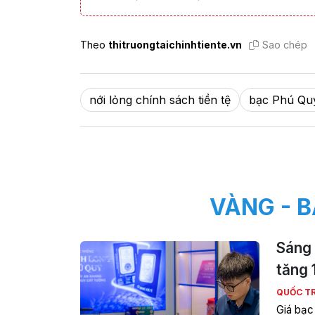
Theo
thitruongtaichinhtiente.vn
Sao chép
nới lỏng chính sách tiền tệ
bạc Phú Qu
VÀNG - B
Sáng 
tăng 
QUỐC T
Giá bạc