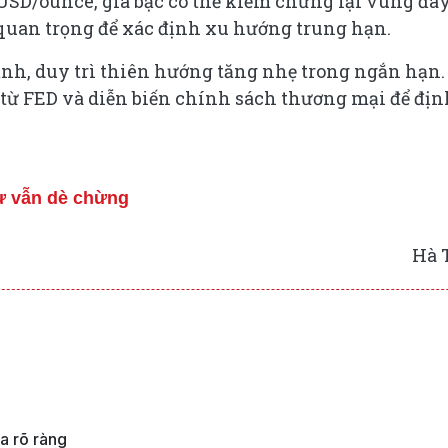
 USD/ounce, giá bạc có thể kiểm chứng lại vùng đá
uan trọng để xác định xu hướng trung hạn.
ạnh, duy trì thiên hướng tăng nhẹ trong ngắn hạn.
u từ FED và diễn biến chính sách thương mại để địn
tư vẫn dè chừng
Hà 
a rõ ràng