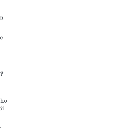
ểm
ục
Mỹ
cho
ới