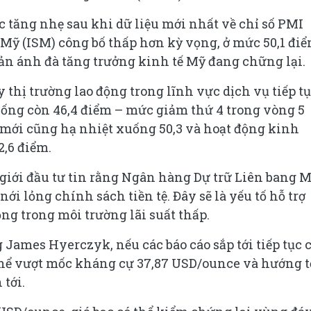
tục tăng nhẹ sau khi dữ liệu mới nhất về chỉ số PMI
Mỹ (ISM) công bố thấp hơn kỳ vọng, ở mức 50,1 đi
hản ánh đà tăng trưởng kinh tế Mỹ đang chững lại.
 thị trường lao động trong lĩnh vực dịch vụ tiếp t
uống còn 46,4 điểm – mức giảm thứ 4 trong vòng 5
 mới cũng hạ nhiệt xuống 50,3 và hoạt động kinh
,6 điểm.
giới đầu tư tin rằng Ngân hàng Dự trữ Liên bang 
ới lỏng chính sách tiền tệ. Đây sẽ là yếu tố hỗ trợ
ng trong môi trường lãi suất thấp.
 James Hyerczyk, nếu các báo cáo sắp tới tiếp tục 
 thể vượt mốc kháng cự 37,87 USD/ounce và hướng t
tới.