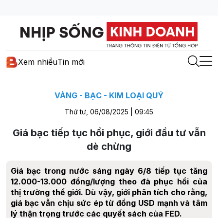
Xem nhiều
Tin mới
VÀNG - BẠC - KIM LOẠI QUÝ
Thứ tư, 06/08/2025 | 09:45
Giá bạc tiếp tục hồi phục, giới đầu tư vẫn
dè chừng
Giá bạc trong nước sáng ngày 6/8 tiếp tục tăng
12.000-13.000 đồng/lượng theo đà phục hồi của
thị trường thế giới. Dù vậy, giới phân tích cho rằng,
giá bạc vẫn chịu sức ép từ đồng USD mạnh và tâm
lý thận trọng trước các quyết sách của FED.