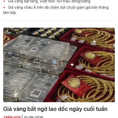
Giá vàng bật tăng, vượt mốc 143 triệu đồng/lượng
Giá vàng châu Á trên đà chấm dứt chuỗi giảm giá bốn tháng
liên tiếp
Giá vàng bất ngờ lao dốc ngày cuối tuần
|
TRẦN HÒA
01-08-2026