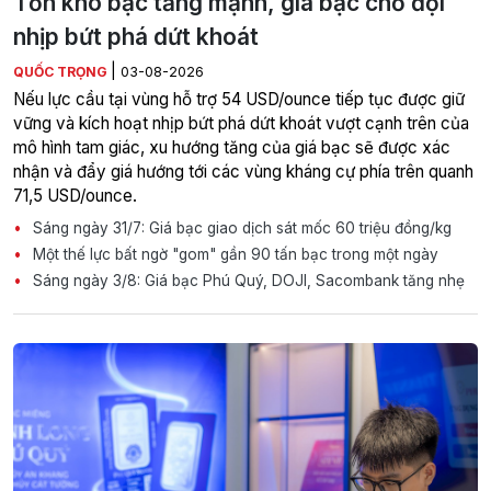
Tồn kho bạc tăng mạnh, giá bạc chờ đợi
nhịp bứt phá dứt khoát
|
QUỐC TRỌNG
03-08-2026
Nếu lực cầu tại vùng hỗ trợ 54 USD/ounce tiếp tục được giữ
vững và kích hoạt nhịp bứt phá dứt khoát vượt cạnh trên của
mô hình tam giác, xu hướng tăng của giá bạc sẽ được xác
nhận và đẩy giá hướng tới các vùng kháng cự phía trên quanh
71,5 USD/ounce.
Sáng ngày 31/7: Giá bạc giao dịch sát mốc 60 triệu đồng/kg
Một thế lực bất ngờ "gom" gần 90 tấn bạc trong một ngày
Sáng ngày 3/8: Giá bạc Phú Quý, DOJI, Sacombank tăng nhẹ