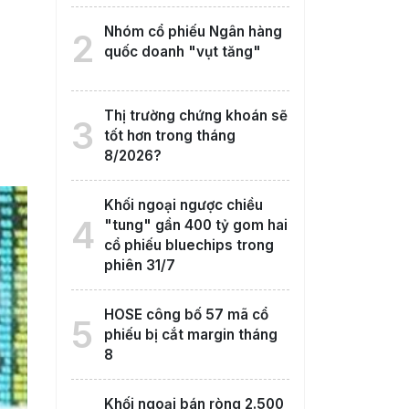
Nhóm cổ phiếu Ngân hàng
2
quốc doanh "vụt tăng"
Thị trường chứng khoán sẽ
3
tốt hơn trong tháng
8/2026?
Khối ngoại ngược chiều
4
"tung" gần 400 tỷ gom hai
cổ phiếu bluechips trong
phiên 31/7
HOSE công bố 57 mã cổ
5
phiếu bị cắt margin tháng
8
Khối ngoại bán ròng 2.500