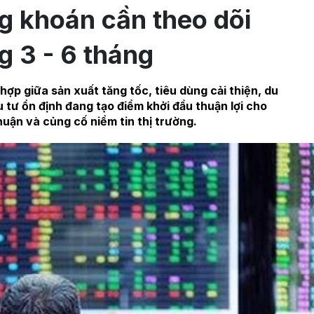
g khoán cần theo dõi
g 3 - 6 tháng
hợp giữa sản xuất tăng tốc, tiêu dùng cải thiện, du
u tư ổn định đang tạo điểm khởi đầu thuận lợi cho
huận và củng cố niềm tin thị trường.