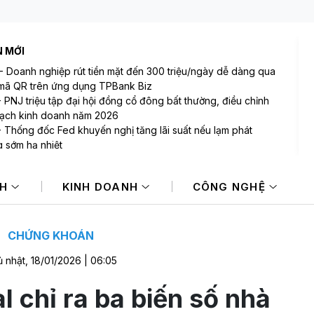
N MỚI
-
Doanh nghiệp rút tiền mặt đến 300 triệu/ngày dễ dàng qua
mã QR trên ứng dụng TPBank Biz
-
PNJ triệu tập đại hội đồng cổ đông bất thường, điều chỉnh
ạch kinh doanh năm 2026
-
Thống đốc Fed khuyến nghị tăng lãi suất nếu lạm phát
 sớm hạ nhiệt
Sản lượng vàng Trung Quốc giảm trong nửa đầu năm 2026
Cổ phiếu DMX chính thức niêm yết HOSE, vốn hóa đạt hơn
NH
KINH DOANH
CÔNG NGHỆ
00 tỷ đồng
-
Động thái mới của Hoá chất Đức Giang sau biến cố khởi tố
3 lãnh đạo
CHỨNG KHOÁN
 nhật, 18/01/2026 | 06:05
l chỉ ra ba biến số nhà