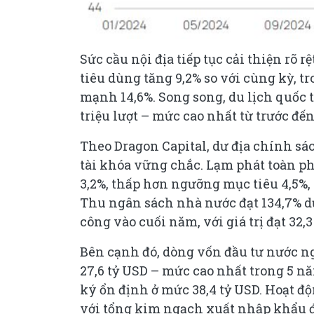
Sức cầu nội địa tiếp tục cải thiện rõ
tiêu dùng tăng 9,2% so với cùng kỳ, t
mạnh 14,6%. Song song, du lịch quốc t
triệu lượt – mức cao nhất từ trước đến
Theo Dragon Capital, dư địa chính sá
tài khóa vững chắc. Lạm phát toàn ph
3,2%, thấp hơn ngưỡng mục tiêu 4,5%, t
Thu ngân sách nhà nước đạt 134,7% dự
công vào cuối năm, với giá trị đạt 32,3
Bên cạnh đó, dòng vốn đầu tư nước ngo
27,6 tỷ USD – mức cao nhất trong 5 nă
ký ổn định ở mức 38,4 tỷ USD. Hoạt độ
với tổng kim ngạch xuất nhập khẩu đạ