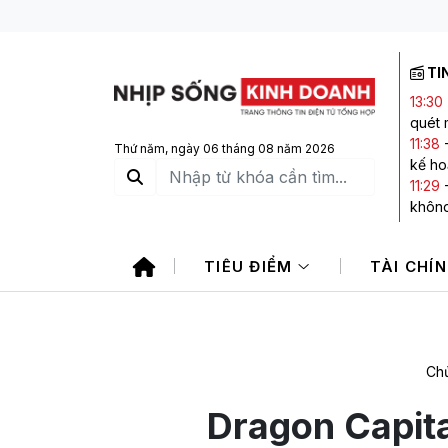
TI
13:30
quét 
11:38
Thứ năm, ngày 06 tháng 08 năm 2026
kế ho
11:29
không
11:11
-
11:11
-
TIÊU ĐIỂM
TÀI CHÍ
101.0
10:22
thêm 
Chủ
Dragon Capita