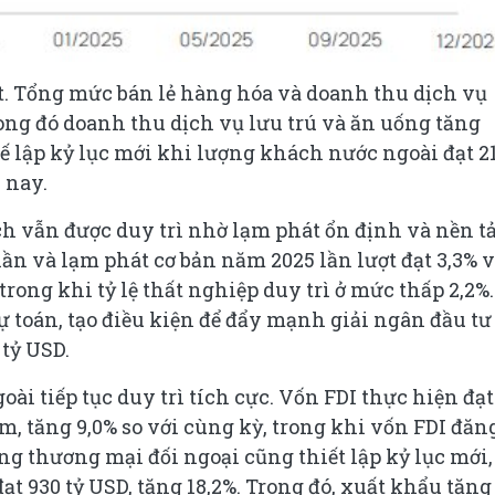
 rệt. Tổng mức bán lẻ hàng hóa và doanh thu dịch vụ
rong đó doanh thu dịch vụ lưu trú và ăn uống tăng
ế lập kỷ lục mới khi lượng khách nước ngoài đạt 21
 nay.
ch vẫn được duy trì nhờ lạm phát ổn định và nền t
ần và lạm phát cơ bản năm 2025 lần lượt đạt 3,3% 
rong khi tỷ lệ thất nghiệp duy trì ở mức thấp 2,2%.
 toán, tạo điều kiện để đẩy mạnh giải ngân đầu tư
 tỷ USD.
ài tiếp tục duy trì tích cực. Vốn FDI thực hiện đạt
m, tăng 9,0% so với cùng kỳ, trong khi vốn FDI đăn
ng thương mại đối ngoại cũng thiết lập kỷ lục mới,
t 930 tỷ USD, tăng 18,2%. Trong đó, xuất khẩu tăng