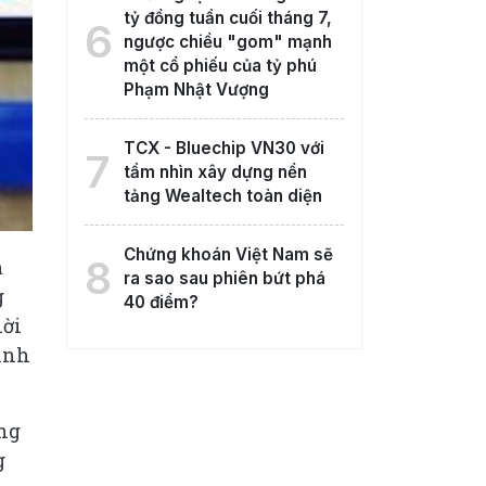
tỷ đồng tuần cuối tháng 7,
6
ngược chiều "gom" mạnh
một cổ phiếu của tỷ phú
Phạm Nhật Vượng
TCX - Bluechip VN30 với
7
tầm nhìn xây dựng nền
tảng Wealtech toàn diện
Chứng khoán Việt Nam sẽ
8
m
ra sao sau phiên bứt phá
g
40 điểm?
hời
bình
ông
g