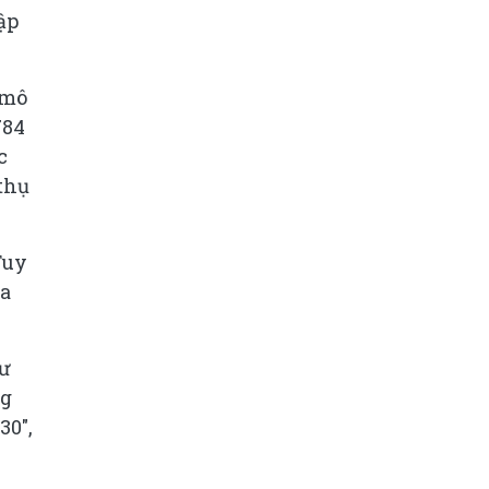
ập
 mô
784
c
 thụ
Tuy
ửa
tư
ng
30"
,