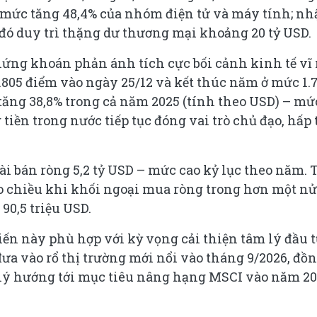
ởi mức tăng 48,4% của nhóm điện tử và máy tính; nh
 đó duy trì thặng dư thương mại khoảng 20 tỷ USD.
hứng khoán phản ánh tích cực bối cảnh kinh tế vĩ
1.805 điểm vào ngày 25/12 và kết thúc năm ở mức 1.
 tăng 38,8% trong cả năm 2025 (tính theo USD) – mứ
iền trong nước tiếp tục đóng vai trò chủ đạo, hấp
i bán ròng 5,2 tỷ USD – mức cao kỷ lục theo năm. 
ảo chiều khi khối ngoại mua ròng trong hơn một n
 90,5 triệu USD.
biến này phù hợp với kỳ vọng cải thiện tâm lý đầu 
a vào rổ thị trường mới nổi vào tháng 9/2026, đồ
áp lý hướng tới mục tiêu nâng hạng MSCI vào năm 20