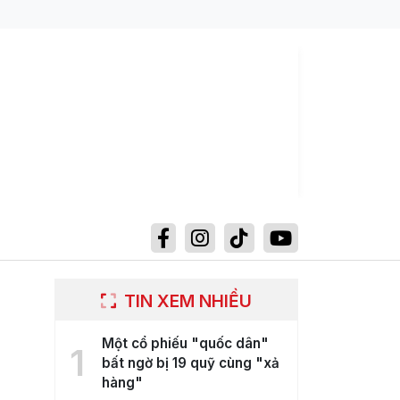
TIN XEM NHIỀU
Một cổ phiếu "quốc dân"
1
bất ngờ bị 19 quỹ cùng "xả
hàng"