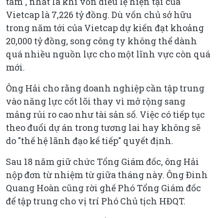
tầm", nhất là khi vốn điều lệ hiện tại của
Vietcap là 7,226 tỷ đồng. Dù vốn chủ sở hữu
trong năm tới của Vietcap dự kiến đạt khoảng
20,000 tỷ đồng, song công ty không thể dành
quá nhiều nguồn lực cho một lĩnh vực còn quá
mới.
Ông Hải cho rằng doanh nghiệp cần tập trung
vào năng lực cốt lõi thay vì mở rộng sang
mảng rủi ro cao như tài sản số. Việc có tiếp tục
theo đuổi dự án trong tương lai hay không sẽ
do "thế hệ lãnh đạo kế tiếp" quyết định.
Sau 18 năm giữ chức Tổng Giám đốc, ông Hải
nộp đơn từ nhiệm từ giữa tháng này. Ông Đinh
Quang Hoàn cũng rời ghế Phó Tổng Giám đốc
để tập trung cho vị trí Phó Chủ tịch HĐQT.