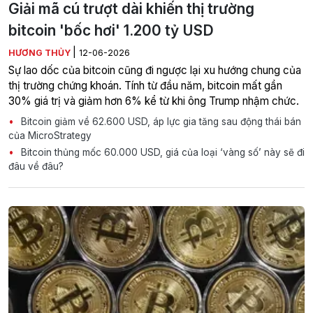
Giải mã cú trượt dài khiến thị trường
bitcoin 'bốc hơi' 1.200 tỷ USD
|
HƯƠNG THỦY
12-06-2026
Sự lao dốc của bitcoin cũng đi ngược lại xu hướng chung của
thị trường chứng khoán. Tính từ đầu năm, bitcoin mất gần
30% giá trị và giảm hơn 6% kể từ khi ông Trump nhậm chức.
Bitcoin giảm về 62.600 USD, áp lực gia tăng sau động thái bán
của MicroStrategy
Bitcoin thủng mốc 60.000 USD, giá của loại ‘vàng số’ này sẽ đi
đâu về đâu?