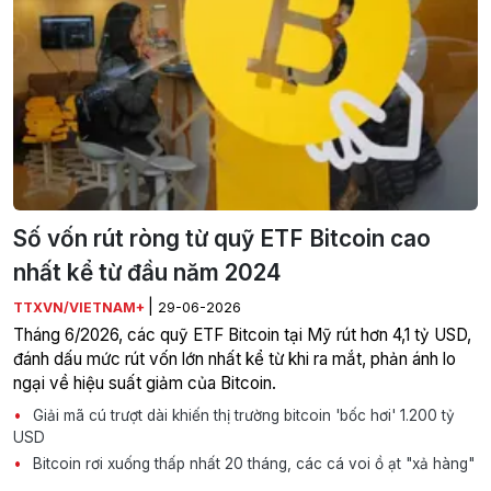
Số vốn rút ròng từ quỹ ETF Bitcoin cao
nhất kể từ đầu năm 2024
|
TTXVN/VIETNAM+
29-06-2026
Tháng 6/2026, các quỹ ETF Bitcoin tại Mỹ rút hơn 4,1 tỷ USD,
đánh dấu mức rút vốn lớn nhất kể từ khi ra mắt, phản ánh lo
ngại về hiệu suất giảm của Bitcoin.
Giải mã cú trượt dài khiến thị trường bitcoin 'bốc hơi' 1.200 tỷ
USD
Bitcoin rơi xuống thấp nhất 20 tháng, các cá voi ồ ạt "xả hàng"