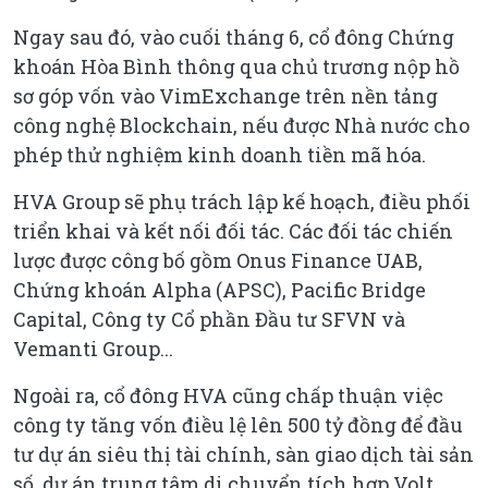
Ngay sau đó, vào cuối tháng 6, cổ đông Chứng
khoán Hòa Bình thông qua chủ trương nộp hồ
sơ góp vốn vào VimExchange trên nền tảng
công nghệ Blockchain, nếu được Nhà nước cho
phép thử nghiệm kinh doanh tiền mã hóa.
HVA Group sẽ phụ trách lập kế hoạch, điều phối
triển khai và kết nối đối tác. Các đối tác chiến
lược được công bố gồm Onus Finance UAB,
Chứng khoán Alpha (APSC), Pacific Bridge
Capital, Công ty Cổ phần Đầu tư SFVN và
Vemanti Group...
Ngoài ra, cổ đông HVA cũng chấp thuận việc
công ty tăng vốn điều lệ lên 500 tỷ đồng để đầu
tư dự án siêu thị tài chính, sàn giao dịch tài sản
số, dự án trung tâm di chuyển tích hợp Volt