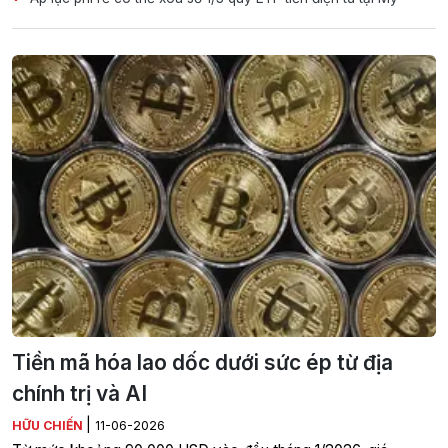
Tiền mã hóa lao dốc dưới sức ép từ địa
chính trị và AI
|
HỮU CHIẾN
11-06-2026