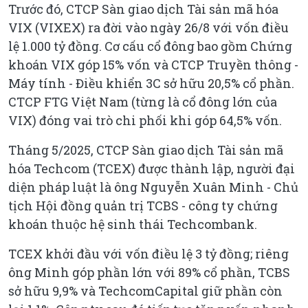
Trước đó, CTCP Sàn giao dịch Tài sản mã hóa
VIX (VIXEX) ra đời vào ngày 26/8 với vốn điều
lệ 1.000 tỷ đồng. Cơ cấu cổ đông bao gồm Chứng
khoán VIX góp 15% vốn và CTCP Truyền thông -
Máy tính - Điều khiển 3C sở hữu 20,5% cổ phần.
CTCP FTG Việt Nam (từng là cổ đông lớn của
VIX) đóng vai trò chi phối khi góp 64,5% vốn.
Tháng 5/2025, CTCP Sàn giao dịch Tài sản mã
hóa Techcom (TCEX) được thành lập, người đại
diện pháp luật là ông Nguyễn Xuân Minh - Chủ
tịch Hội đồng quản trị TCBS - công ty chứng
khoán thuộc hệ sinh thái Techcombank.
TCEX khởi đầu với vốn điều lệ 3 tỷ đồng; riêng
ông Minh góp phần lớn với 89% cổ phần, TCBS
sở hữu 9,9% và TechcomCapital giữ phần còn