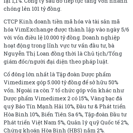
lại 1,1%. Công ty sau đó tiếp tục tăng vốn nhanh
chóng lên 101 tỷ đồng.
CTCP Kinh doanh tiền mã hóa và tài sản mã
hóa VimExchange được thành lập vào ngày 5/6
với vốn điều lệ 10.000 tỷ đồng. Doanh nghiệp
hoạt động trong lĩnh vực tư vấn đầu tư, bà
Nguyễn Thị Loan đồng thời là Chủ tịch/Tổng
giám đốc/người đại diện theo pháp luật.
Cổ đông lớn nhất là Tập đoàn Dược phẩm
Vimedimex góp 5.000 tỷ đồng để sở hữu 50%
vốn. Ngoài ra còn 7 tổ chức góp vốn khác như
Dược phẩm Vimedimex 2 có 15%, Vàng bạc đá
quý Bảo Tín Mạnh Hải 10%, Đầu tư & Phát triển
Hòa Bình 10%, Biển Tiên Sa 6%, Tập đoàn Đầu tư
Phát triển Việt Nam 5%, Quản lý quỹ Quốc tế 2%,
Chứng khoán Hòa Bình (HBS) nắm 2%.