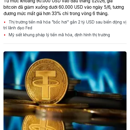
Từ mức khoảng 90.000 USD vào đầu tháng 1/2026, giá
bitcoin đã giảm xuống dưới 60.000 USD vào ngày 5/6, tương
đương mức mất giá hơn 33% chỉ trong vòng 6 tháng.
Thị trường tiền mã hóa "bốc hơi" gần 2 tỷ USD sau biến động vị
trí lãnh đạo Fed
Mỹ siết khung pháp lý tiền mã hóa, định hình thị trường