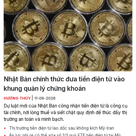
Nhật Bản chính thức đưa tiền điện tử vào
khung quản lý chứng khoán
|
HƯƠNG THỦY
11-06-2026
Dự luật mới của Nhật Bản công nhận tiền điện tử là công cụ
tài chính, nới lỏng thuế và siết chặt quy định để thúc đẩy thị
trường an toàn và minh bạch.
Thị trường tiền điện tử lao dốc sau không kích Mỹ-Iran
Áp lực phí rẻ có thể xóa sổ 1/3 quỹ ETF tiền điện tử tại Mỹ