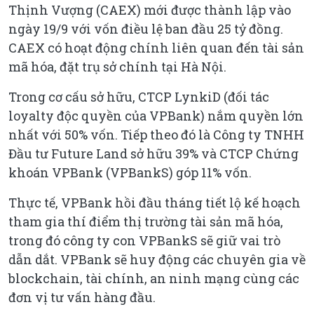
Thịnh Vượng (CAEX) mới được thành lập vào
ngày 19/9 với vốn điều lệ ban đầu 25 tỷ đồng.
CAEX có hoạt động chính liên quan đến tài sản
mã hóa, đặt trụ sở chính tại Hà Nội.
Trong cơ cấu sở hữu, CTCP LynkiD (đối tác
loyalty độc quyền của VPBank) nắm quyền lớn
nhất với 50% vốn. Tiếp theo đó là Công ty TNHH
Đầu tư Future Land sở hữu 39% và CTCP Chứng
khoán VPBank (VPBankS) góp 11% vốn.
Thực tế, VPBank hồi đầu tháng tiết lộ kế hoạch
tham gia thí điểm thị trường tài sản mã hóa,
trong đó công ty con VPBankS sẽ giữ vai trò
dẫn dắt. VPBank sẽ huy động các chuyên gia về
blockchain, tài chính, an ninh mạng cùng các
đơn vị tư vấn hàng đầu.