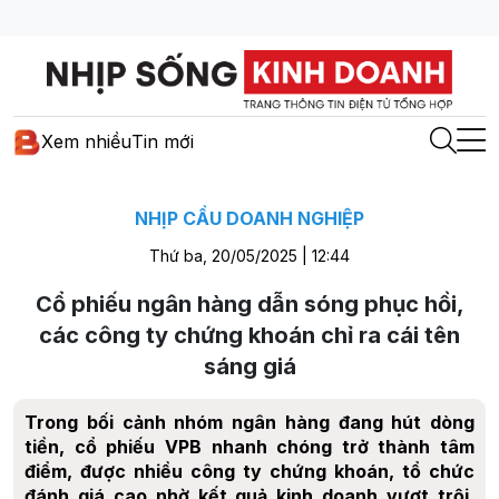
Xem nhiều
Tin mới
NHỊP CẦU DOANH NGHIỆP
Thứ ba, 20/05/2025 | 12:44
Cổ phiếu ngân hàng dẫn sóng phục hồi,
các công ty chứng khoán chỉ ra cái tên
sáng giá
Trong bối cảnh nhóm ngân hàng đang hút dòng
tiền, cổ phiếu VPB nhanh chóng trở thành tâm
điểm, được nhiều công ty chứng khoán, tổ chức
đánh giá cao nhờ kết quả kinh doanh vượt trội,