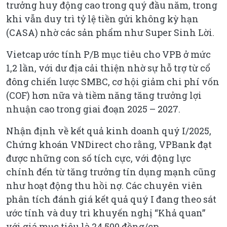
trưởng huy động cao trong quý đầu năm, trong
khi vẫn duy trì tỷ lệ tiền gửi không kỳ hạn
(CASA) nhờ các sản phẩm như Super Sinh Lời.
Vietcap ước tính P/B mục tiêu cho VPB ở mức
1,2 lần, với dư địa cải thiện nhờ sự hỗ trợ từ cổ
đông chiến lược SMBC, cơ hội giảm chi phí vốn
(COF) hơn nữa và tiềm năng tăng trưởng lợi
nhuận cao trong giai đoạn 2025 – 2027.
Nhận định về kết quả kinh doanh quý I/2025,
Chứng khoán VNDirect cho rằng, VPBank đạt
được những con số tích cực, với động lực
chính đến từ tăng trưởng tín dụng mạnh cũng
như hoạt động thu hồi nợ. Các chuyên viên
phân tích đánh giá kết quả quý I đang theo sát
ước tính và duy trì khuyến nghị “Khả quan”
với giá mục tiêu là 24.500 đồng/cp.