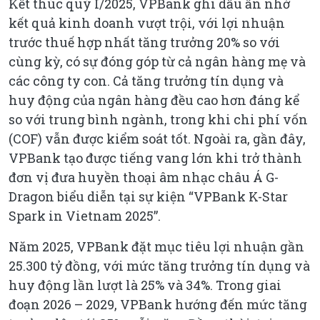
Kết thúc quý I/2025, VPBank ghi dấu ấn nhờ
kết quả kinh doanh vượt trội, với lợi nhuận
trước thuế hợp nhất tăng trưởng 20% so với
cùng kỳ, có sự đóng góp từ cả ngân hàng mẹ và
các công ty con. Cả tăng trưởng tín dụng và
huy động của ngân hàng đều cao hơn đáng kể
so với trung bình ngành, trong khi chi phí vốn
(COF) vẫn được kiểm soát tốt. Ngoài ra, gần đây,
VPBank tạo được tiếng vang lớn khi trở thành
đơn vị đưa huyền thoại âm nhạc châu Á G-
Dragon biểu diễn tại sự kiện “VPBank K-Star
Spark in Vietnam 2025”.
Năm 2025, VPBank đặt mục tiêu lợi nhuận gần
25.300 tỷ đồng, với mức tăng trưởng tín dụng và
huy động lần lượt là 25% và 34%. Trong giai
đoạn 2026 – 2029, VPBank hướng đến mức tăng