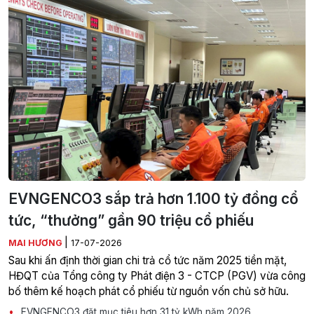
EVNGENCO3 sắp trả hơn 1.100 tỷ đồng cổ
tức, “thưởng” gần 90 triệu cổ phiếu
|
MAI HƯƠNG
17-07-2026
Sau khi ấn định thời gian chi trả cổ tức năm 2025 tiền mặt,
HĐQT của Tổng công ty Phát điện 3 - CTCP (PGV) vừa công
bố thêm kế hoạch phát cổ phiếu từ nguồn vốn chủ sở hữu.
EVNGENCO3 đặt mục tiêu hơn 31 tỷ kWh năm 2026