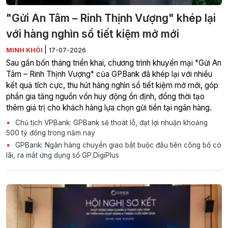
"Gửi An Tâm – Rinh Thịnh Vượng" khép lại
với hàng nghìn sổ tiết kiệm mở mới
|
MINH KHÔI
17-07-2026
Sau gần bốn tháng triển khai, chương trình khuyến mại "Gửi An
Tâm – Rinh Thịnh Vượng" của GPBank đã khép lại với nhiều
kết quả tích cực, thu hút hàng nghìn sổ tiết kiệm mở mới, góp
phần gia tăng nguồn vốn huy động ổn định, đồng thời tạo
thêm giá trị cho khách hàng lựa chọn gửi tiền tại ngân hàng.
Chủ tịch VPBank: GPBank sẽ thoát lỗ, đạt lợi nhuận khoảng
500 tỷ đồng trong năm nay
GPBank: Ngân hàng chuyển giao bắt buộc đầu tiên công bố có
lãi, ra mắt ứng dụng số GP.DigiPlus