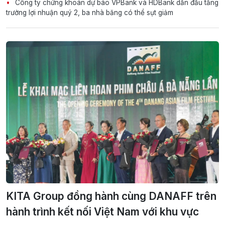
Công ty chứng khoán dự báo VPBank và HDBank dẫn đầu tăng
trưởng lợi nhuận quý 2, ba nhà băng có thể sụt giảm
KITA Group đồng hành cùng DANAFF trên
hành trình kết nối Việt Nam với khu vực