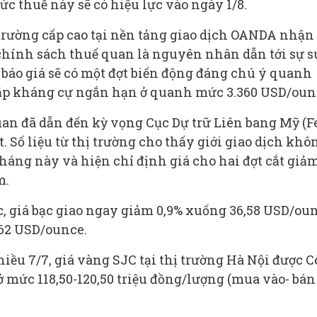
 thuế này sẽ có hiệu lực vào ngày 1/8.
rường cấp cao tại nền tảng giao dịch OANDA nhận
chính sách thuế quan là nguyên nhân dẫn tới sự 
 báo giá sẽ có một đợt biến động đáng chú ý quanh
gặp kháng cự ngắn hạn ở quanh mức 3.360 USD/oun
an đã dẫn đến kỳ vọng Cục Dự trữ Liên bang Mỹ (F
ất. Số liệu từ thị trường cho thấy giới giao dịch khô
háng này và hiện chỉ định giá cho hai đợt cắt giả
m.
ác, giá bạc giao ngay giảm 0,9% xuống 36,58 USD/ou
8,62 USD/ounce.
 chiều 7/7, giá vàng SJC tại thị trường Hà Nội được 
 mức 118,50-120,50 triệu đồng/lượng (mua vào- bán 