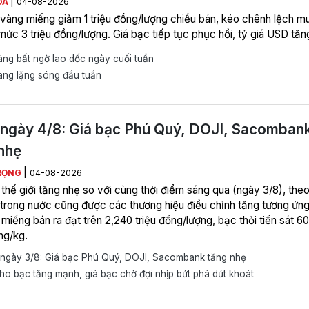
|
ÒA
04-08-2026
 vàng miếng giảm 1 triệu đồng/lượng chiều bán, kéo chênh lệch m
mức 3 triệu đồng/lượng. Giá bạc tiếp tục phục hồi, tỷ giá USD tăn
ng bất ngờ lao dốc ngày cuối tuần
àng lặng sóng đầu tuần
ngày 4/8: Giá bạc Phú Quý, DOJI, Sacomban
nhẹ
|
RỌNG
04-08-2026
thế giới tăng nhẹ so với cùng thời điểm sáng qua (ngày 3/8), theo
 trong nước cũng được các thương hiệu điều chỉnh tăng tương ứng
miếng bán ra đạt trên 2,240 triệu đồng/lượng, bạc thỏi tiến sát 60
ng/kg.
ngày 3/8: Giá bạc Phú Quý, DOJI, Sacombank tăng nhẹ
o bạc tăng mạnh, giá bạc chờ đợi nhịp bứt phá dứt khoát