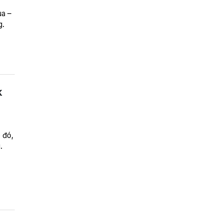
ua –
g.
k
 đó,
.