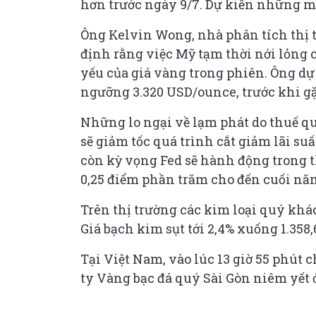
hơn trước ngày 9/7. Dự kiến những mức
Ông Kelvin Wong, nhà phân tích thị t
định rằng việc Mỹ tạm thời nới lỏng 
yếu của giá vàng trong phiên. Ông dự
ngưỡng 3.320 USD/ounce, trước khi 
Những lo ngại về lạm phát do thuế qu
sẽ giảm tốc quá trình cắt giảm lãi su
còn kỳ vọng Fed sẽ hành động trong t
0,25 điểm phần trăm cho đến cuối nă
Trên thị trường các kim loại quý kh
Giá bạch kim sụt tới 2,4% xuống 1.35
Tại Việt Nam, vào lúc 13 giờ 55 phút
ty Vàng bạc đá quý Sài Gòn niêm yết ở