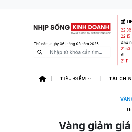
TI
22:38
22:15
đầu 
Thứ năm, ngày 06 tháng 08 năm 2026
21:53
AI
21:11
20:20
2026
TIÊU ĐIỂM
TÀI CHÍ
20:14
phiên
VÀNG
Th
Vàng giảm giá