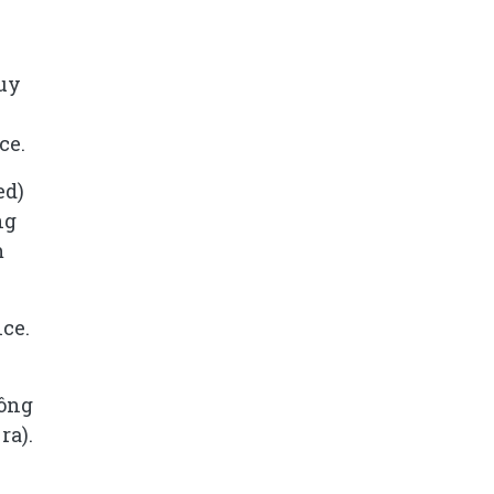
suy
ce.
ed)
ng
m
nce.
Công
ra).