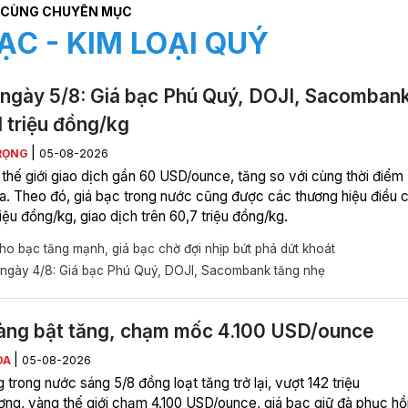
CÙNG CHUYÊN MỤC
ẠC - KIM LOẠI QUÝ
ngày 5/8: Giá bạc Phú Quý, DOJI, Sacomban
1 triệu đồng/kg
|
RỌNG
05-08-2026
 thế giới giao dịch gần 60 USD/ounce, tăng so với cùng thời điểm
a. Theo đó, giá bạc trong nước cũng được các thương hiệu điều c
riệu đồng/kg, giao dịch trên 60,7 triệu đồng/kg.
o bạc tăng mạnh, giá bạc chờ đợi nhịp bứt phá dứt khoát
ngày 4/8: Giá bạc Phú Quý, DOJI, Sacombank tăng nhẹ
àng bật tăng, chạm mốc 4.100 USD/ounce
|
ÒA
05-08-2026
 trong nước sáng 5/8 đồng loạt tăng trở lại, vượt 142 triệu
ợng, vàng thế giới chạm 4.100 USD/ounce, giá bạc giữ đà phục hồi