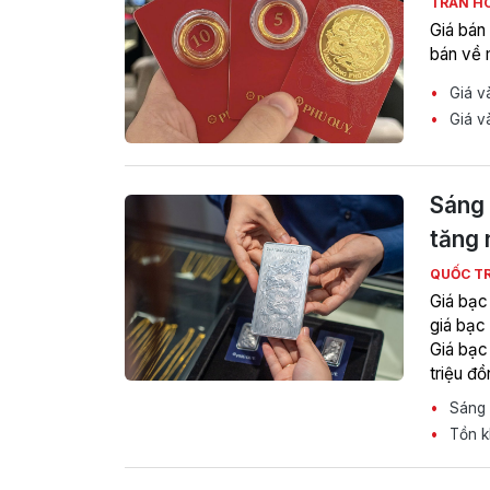
TRẦN H
Giá bán
bán về 
Giá và
Giá v
Sáng 
tăng 
QUỐC T
Giá bạc 
giá bạc
Giá bạc 
triệu đồ
Sáng 
Tồn kh