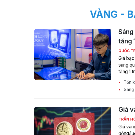
VÀNG - B
Sáng 
tăng 
QUỐC T
Giá bạc
sáng qu
tăng 1 t
Tồn kh
Sáng 
Giá v
TRẦN H
Giá vàng
đồng/lư