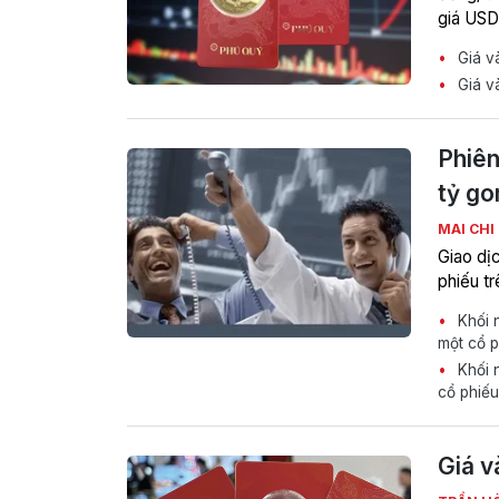
giá USD
Giá v
Giá và
Phiên
tỷ go
MAI CHI
Giao dị
phiếu tr
Khối n
một cổ 
Khối n
cổ phiế
Giá v