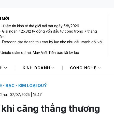
N MỚI
-
Điểm tin kinh tế thế giới nổi bật ngày 5/8/2026
-
Giải ngân 425.312 tỷ đồng vốn đầu tư công trong 7 tháng
năm
-
Foxconn đạt doanh thu cao kỷ lục nhờ nhu cầu mạnh đối với
-
Uniqlo giảm dư nợ, May Việt Tiến báo lãi kỷ lục
-
Xuất khẩu gạo Thái Lan giảm gần 19% trong nửa đầu năm
NH
KINH DOANH
CÔNG NGHỆ
-
Một cổ phiếu bất ngờ tăng giá thêm 77.500 đồng trong
 5/8
 - BẠC - KIM LOẠI QUÝ
ứ hai, 07/07/2025 | 15:47
 khi căng thẳng thương