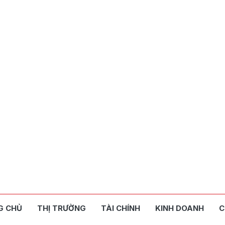
G CHỦ
THỊ TRƯỜNG
TÀI CHÍNH
KINH DOANH
C