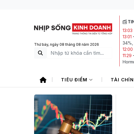
TI
13:03
13:01
34%, 
Thứ bảy, ngày 08 tháng 08 năm 2026
12:00
11:29
Horm
11:26
giảm á
TIÊU ĐIỂM
TÀI CHÍ
11:25
tại k