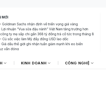
N MỚI
-
Goldman Sachs nhận định về triển vọng giá vàng
-
Lợi nhuận “Vua sữa đậu nành” Việt Nam tăng trưởng hơn
công ty mẹ sắp chi gần 368 tỷ đồng trả cổ tức trong tháng 8
-
Cú sốc việc làm Mỹ đẩy đồng USD lao dốc
-
Giá dầu thế giới ghi nhận tuần giảm mạnh khi eo biển
uz vẫn đóng
-
Chứng khoán Mỹ lập kỷ lục mới khi dữ liệu việc làm yếu làm
p lực lãi suất
NH
KINH DOANH
CÔNG NGHỆ
-
Hà Nội ngày càng khan hiếm nguồn cung văn phòng hạng A
hu vực trung tâm