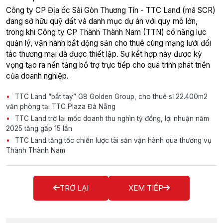
Công ty CP Địa ốc Sài Gòn Thương Tín - TTC Land (mã SCR)
đang sở hữu quỹ đất và danh mục dự án với quy mô lớn,
trong khi Công ty CP Thành Thành Nam (TTN) có năng lực
quản lý, vận hành bất động sản cho thuê cùng mạng lưới đối
tác thương mại đã được thiết lập. Sự kết hợp này được kỳ
vọng tạo ra nền tảng bổ trợ trực tiếp cho quá trình phát triển
của doanh nghiệp.
TTC Land “bắt tay” G8 Golden Group, cho thuê sỉ 22.400m2
văn phòng tại TTC Plaza Đà Nẵng
TTC Land trở lại mốc doanh thu nghìn tỷ đồng, lợi nhuận năm
2025 tăng gấp 15 lần
TTC Land tăng tốc chiến lược tài sản vận hành qua thương vụ
Thành Thành Nam
TRỞ LẠI
XEM TIẾP