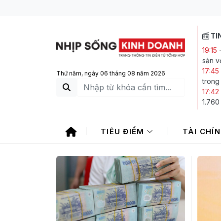
TI
19:15
sản vớ
17:45
Thứ năm, ngày 06 tháng 08 năm 2026
trong
17:42
1.760
16:49
phiếu
TIÊU ĐIỂM
TÀI CHÍ
16:44
Đông
16:20
hai c