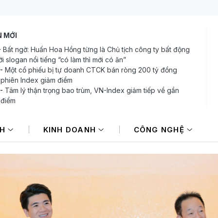
N MỚI
-
Bất ngờ: Huấn Hoa Hồng từng là Chủ tịch công ty bất động
i slogan nổi tiếng “có làm thì mới có ăn”
-
Một cổ phiếu bị tự doanh CTCK bán ròng 200 tỷ đồng
 phiên Index giảm điểm
-
Tâm lý thận trọng bao trùm, VN-Index giảm tiếp về gần
 điểm
-
Chứng khoán châu Á giảm điểm sau đà hưng phấn nhờ cổ
 AI
NH
KINH DOANH
CÔNG NGHỆ
-
Giá dầu tăng khi nhà đầu tư thận trọng trước tình hình Trung
-
Phiên 6/8: Khối ngoại ngắt mạch mua ròng, tập trung "xả"
ổ phiếu lớn