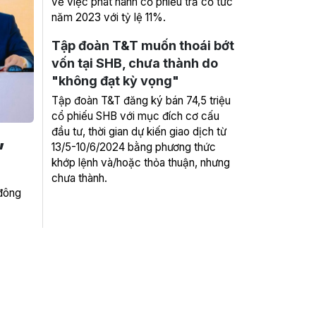
về việc phát hành cổ phiếu trả cổ tức
năm 2023 với tỷ lệ 11%.
Tập đoàn T&T muốn thoái bớt
vốn tại SHB, chưa thành do
"không đạt kỳ vọng"
Tập đoàn T&T đăng ký bán 74,5 triệu
cổ phiếu SHB với mục đích cơ cấu
,
đầu tư, thời gian dự kiến giao dịch từ
13/5-10/6/2024 bằng phương thức
khớp lệnh và/hoặc thỏa thuận, nhưng
chưa thành.
đông