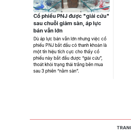
Cổ phiếu PNJ được "giải cứu"
sau chuỗi giảm sàn, áp lực
bán vẫn lớn
Dù áp lực bán vẫn lớn nhưng việc cổ
phiếu PNJ bắt đầu có thanh khoản là
một tín hiệu tích cực cho thấy cổ
phiếu này bắt đầu được “giải cứu”,
thoát khỏi trạng thái trắng bên mua
sau 3 phiên “nằm sàn”.
TRAN