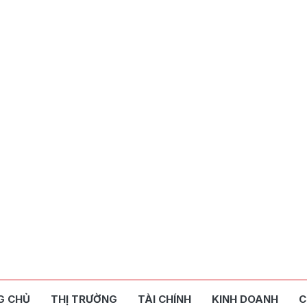
G CHỦ
THỊ TRƯỜNG
TÀI CHÍNH
KINH DOANH
C