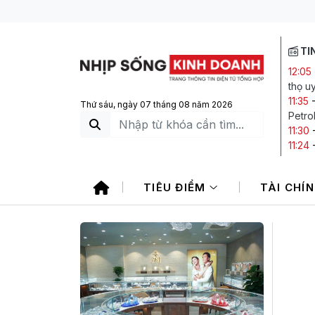
TI
12:05
thọ u
11:35
Thứ sáu, ngày 07 tháng 08 năm 2026
Petro
11:30
11:24
năm n
10:54
TIÊU ĐIỂM
TÀI CHÍ
Phòng
10:11
Việt 