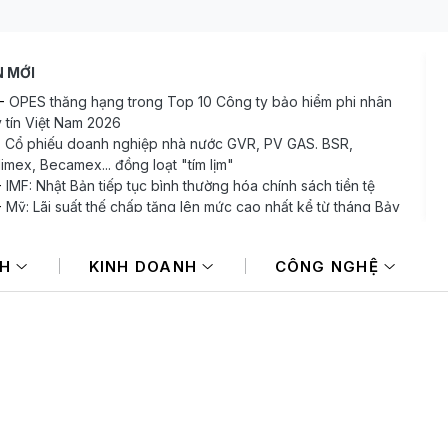
N MỚI
-
OPES thăng hạng trong Top 10 Công ty bảo hiểm phi nhân
y tín Việt Nam 2026
-
Cổ phiếu doanh nghiệp nhà nước GVR, PV GAS. BSR,
limex, Becamex... đồng loạt "tím lịm"
-
IMF: Nhật Bản tiếp tục bình thường hóa chính sách tiền tệ
-
Mỹ: Lãi suất thế chấp tăng lên mức cao nhất kể từ tháng Bảy
goái
-
Đề xuất tăng 86.000 tỷ đồng cho dự án kết nối Hà Nội, Hải
NH
KINH DOANH
CÔNG NGHỆ
 với nơi có “đệ nhất hùng quan Tây Bắc”
-
Chuyên gia chỉ ra 4 trọng tâm cơ hội đầu tư bất động sản tại
Nam