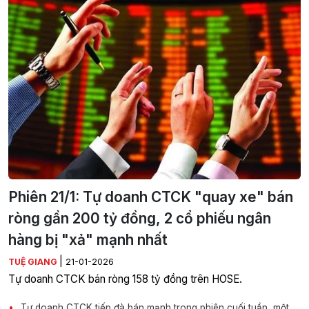
Phiên 21/1: Tự doanh CTCK "quay xe" bán
ròng gần 200 tỷ đồng, 2 cổ phiếu ngân
hàng bị "xả" mạnh nhất
|
TUỆ GIANG
21-01-2026
Tự doanh CTCK bán ròng 158 tỷ đồng trên HOSE.
Tự doanh CTCK tiếp đà bán mạnh trong phiên cuối tuần, một