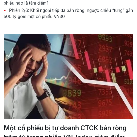
phiếu nào là tâm điểm?
Phiên 2/6: Khối ngoại tiếp đà bán ròng, ngược chiều “tung” gần
500 tỷ gom một cổ phiếu VN30
Một cổ phiếu bị tự doanh CTCK bán ròng