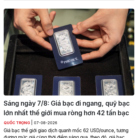
Sáng ngày 7/8: Giá bạc đi ngang, quỹ bạc
lớn nhất thế giới mua ròng hơn 42 tấn bạc
|
QUỐC TRỌNG
07-08-2026
Giá bạc thế giới giao dịch quanh mốc 62 USD/ounce, tương
đương mức giá cùng thời điểm sáng qua, theo đó, giá bạc