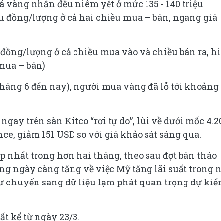
á vàng nhẫn đều niêm yết ở mức 135 - 140 triệu
ệu đồng/lượng ở cả hai chiều mua – bán, ngang giá
 đồng/lượng ở cả chiều mua vào và chiều bán ra, h
(mua – bán)
tháng 6 đến nay), người mua vàng đã lỗ tới khoảng 
 ngay trên sàn Kitco “rơi tự do”, lùi về dưới mốc 4.2
, giảm 151 USD so với giá khảo sát sáng qua.
 nhất trong hơn hai tháng, theo sau đợt bán tháo
ọng ngày càng tăng về việc Mỹ tăng lãi suất trong
tư chuyển sang dữ liệu lạm phát quan trọng dự kiế
t kể từ ngày 23/3.