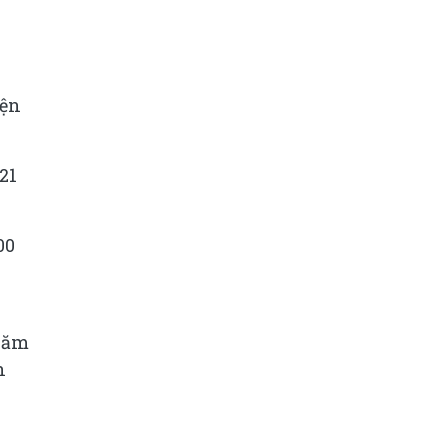
iện
21
00
 năm
n