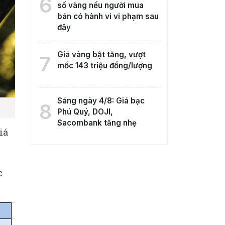
6
số vàng nếu người mua
bán có hành vi vi phạm sau
đây
Giá vàng bật tăng, vượt
7
mốc 143 triệu đồng/lượng
Sáng ngày 4/8: Giá bạc
8
Phú Quý, DOJI,
Sacombank tăng nhẹ
iá
c