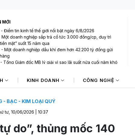
N MỚI
-
Điểm tin kinh tế thế giới nổi bật ngày 6/8/2026
-
Một doanh nghiệp sắp trả cổ tức 3.000 đồng/cp, duy trì
tiền mặt” suốt 15 năm qua
-
Một doanh nghiệp dầu khí đem hơn 42.200 tỷ đồng gửi
 hàng
-
Tổng Giám đốc MB lý giải vì sao lãi suất nửa cuối năm khó
 NIM sẽ còn thu hẹp
-
Bất ngờ: Huấn Hoa Hồng từng là Chủ tịch công ty bất động
NH
KINH DOANH
CÔNG NGHỆ
i slogan nổi tiếng “có làm thì mới có ăn”
-
Một cổ phiếu bị tự doanh CTCK bán ròng 200 tỷ đồng
 phiên Index giảm điểm
 - BẠC - KIM LOẠI QUÝ
ứ tư, 10/06/2026 | 10:37
 tự do”, thủng mốc 140