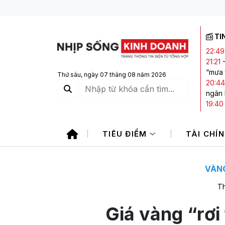
TI
22:49
21:21
“mưa 
Thứ sáu, ngày 07 tháng 08 năm 2026
20:44
ngân
19:40
giảm,
19:15
TIÊU ĐIỂM
TÀI CHÍ
sản vớ
17:45
trong
VÀNG
Th
Giá vàng “rơi