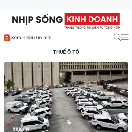
Xem nhiều
Tin mới
THUẾ Ô TÔ