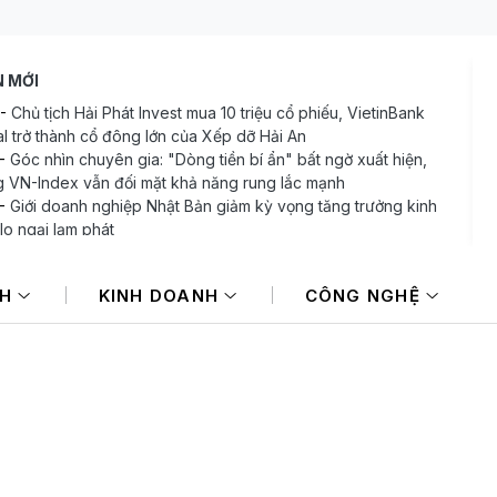
N MỚI
-
Chủ tịch Hải Phát Invest mua 10 triệu cổ phiếu, VietinBank
al trở thành cổ đông lớn của Xếp dỡ Hải An
-
Góc nhìn chuyên gia: "Dòng tiền bí ẩn" bất ngờ xuất hiện,
 VN-Index vẫn đối mặt khả năng rung lắc mạnh
-
Giới doanh nghiệp Nhật Bản giảm kỳ vọng tăng trưởng kinh
 lo ngại lạm phát
-
PNJ công bố thông tin bất thường sau kết luận của Thanh
hính phủ
NH
KINH DOANH
CÔNG NGHỆ
-
Bảo Tín Mạnh Hải: Có 7 giao dịch nhận đặt cọc vàng miếng
 bị rách vỏ bao bì, phải chuyển đến SJC để đóng lại
-
Mi Hồng - tiệm vàng lâu đời bậc nhất TP.HCM lên tiếng sau
uận của Thanh tra Chính phủ