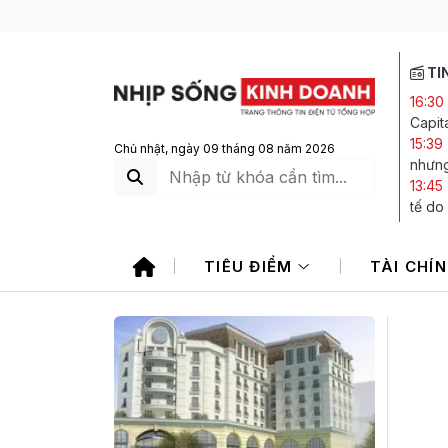
TI
16:30
Capit
15:39
Chủ nhật, ngày 09 tháng 08 năm 2026
nhưng
13:45
tế do
13:35
tra C
TIÊU ĐIỂM
TÀI CHÍ
13:27
là do
13:25
kết l