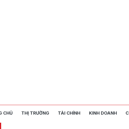
G CHỦ
THỊ TRƯỜNG
TÀI CHÍNH
KINH DOANH
C