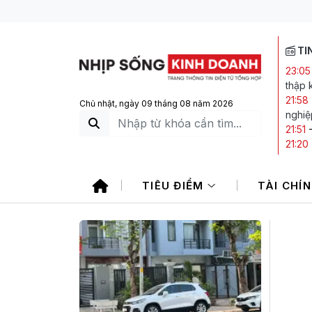
TI
23:05
thập 
21:58
Chủ nhật, ngày 09 tháng 08 năm 2026
nghiệ
21:51
21:20
21:14
giảm
TIÊU ĐIỂM
TÀI CHÍ
19:25