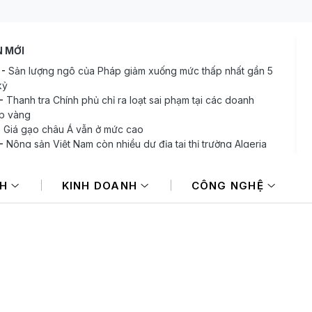
N MỚI
-
Sản lượng ngô của Pháp giảm xuống mức thấp nhất gần 5
kỷ
-
Thanh tra Chính phủ chỉ ra loạt sai phạm tại các doanh
p vàng
-
Giá gạo châu Á vẫn ở mức cao
-
Nông sản Việt Nam còn nhiều dư địa tại thị trường Algeria
-
Xuất khẩu đất hiếm của Trung Quốc sang Nhật Bản và Mỹ
 mạnh
NH
KINH DOANH
CÔNG NGHỆ
-
BAF và áp lực huy động vốn trong bối cảnh lợi nhuận đi lùi