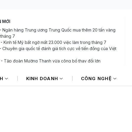
N MỚI
-
Ngân hàng Trung ương Trung Quốc mua thêm 20 tấn vàng
 tháng 7
-
Kinh tế Mỹ bất ngờ mất 23.000 việc làm trong tháng 7
-
Chuyên gia quốc tế đánh giá tích cực về tiền đồng của Việt
-
Tập đoàn Mường Thanh vừa công bố thay đổi lớn
-
VIX sắp phát hành gần 123 triệu cổ phiếu trả cổ tức
-
Bán ròng 600 tỷ đồng trong phiên cuối tuần, tự doanh
NH
KINH DOANH
CÔNG NGHỆ
"xả" mã nào mạnh nhất?