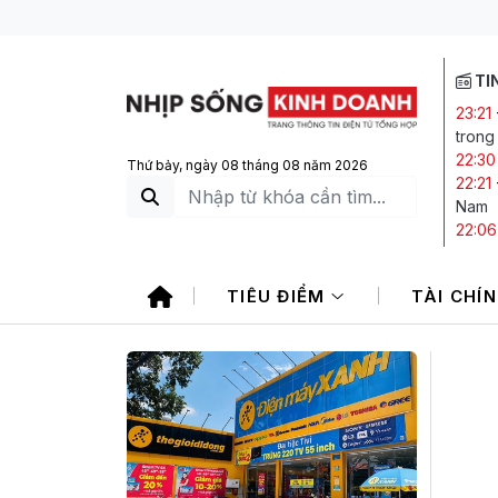
TI
23:21
trong
22:30
Thứ bảy, ngày 08 tháng 08 năm 2026
22:21
Nam
22:06
21:20
20:05
TIÊU ĐIỂM
TÀI CHÍ
CTCK 