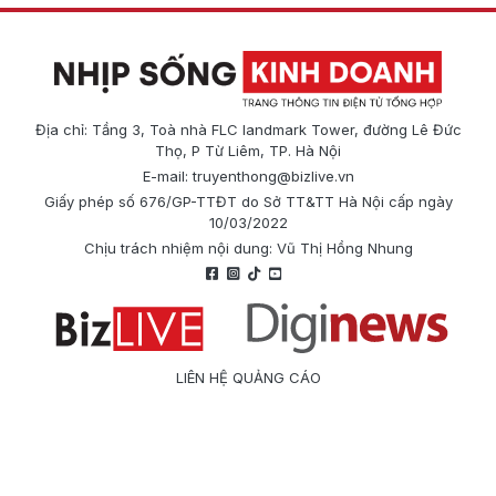
Địa chỉ: Tầng 3, Toà nhà FLC landmark Tower, đường Lê Đức
Thọ, P Từ Liêm, TP. Hà Nội
E-mail:
truyenthong@bizlive.vn
Giấy phép số 676/GP-TTĐT do Sở TT&TT Hà Nội cấp ngày
10/03/2022
Chịu trách nhiệm nội dung: Vũ Thị Hồng Nhung
LIÊN HỆ QUẢNG CÁO
Công ty Cổ phần Truyền thông Quốc tế Diginews
Điện thoại: 0866 500 388
E-mail:
truyenthong@bizlive.vn
Hotline: 0975 684 963