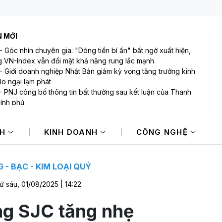
N MỚI
-
Góc nhìn chuyên gia: "Dòng tiền bí ẩn" bất ngờ xuất hiện,
 VN-Index vẫn đối mặt khả năng rung lắc mạnh
-
Giới doanh nghiệp Nhật Bản giảm kỳ vọng tăng trưởng kinh
 lo ngại lạm phát
-
PNJ công bố thông tin bất thường sau kết luận của Thanh
hính phủ
-
Bảo Tín Mạnh Hải: Có 7 giao dịch nhận đặt cọc vàng miếng
 bị rách vỏ bao bì, phải chuyển đến SJC để đóng lại
NH
KINH DOANH
CÔNG NGHỆ
-
Mi Hồng - tiệm vàng lâu đời bậc nhất TP.HCM lên tiếng sau
uận của Thanh tra Chính phủ
-
Các khoản hoàn thuế tác động tích cực đến kết quả kinh
 của doanh nghiệp Mỹ
 - BẠC - KIM LOẠI QUÝ
ứ sáu, 01/08/2025 | 14:22
ng SJC tăng nhẹ