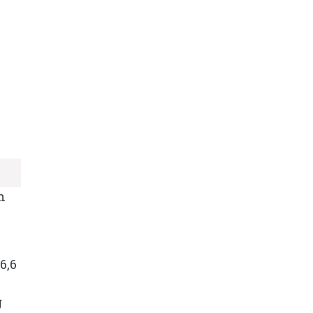
n
6,6
g