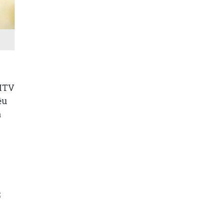
 MTV
ệu
á
5