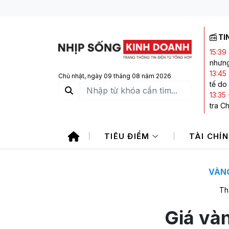
TI
15:39
nhưng
13:45
Chủ nhật, ngày 09 tháng 08 năm 2026
tế do
13:35
tra C
13:27
là do
TIÊU ĐIỂM
TÀI CHÍ
13:25
kết l
12:38
doanh
VÀNG
Th
Giá và