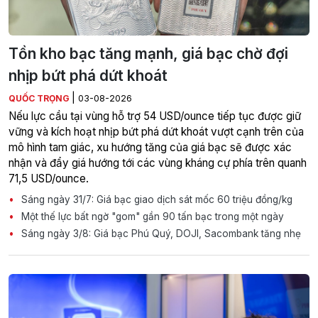
Tồn kho bạc tăng mạnh, giá bạc chờ đợi
nhịp bứt phá dứt khoát
|
QUỐC TRỌNG
03-08-2026
Nếu lực cầu tại vùng hỗ trợ 54 USD/ounce tiếp tục được giữ
vững và kích hoạt nhịp bứt phá dứt khoát vượt cạnh trên của
mô hình tam giác, xu hướng tăng của giá bạc sẽ được xác
nhận và đẩy giá hướng tới các vùng kháng cự phía trên quanh
71,5 USD/ounce.
Sáng ngày 31/7: Giá bạc giao dịch sát mốc 60 triệu đồng/kg
Một thế lực bất ngờ "gom" gần 90 tấn bạc trong một ngày
Sáng ngày 3/8: Giá bạc Phú Quý, DOJI, Sacombank tăng nhẹ