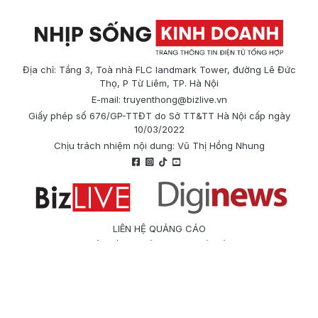
Địa chỉ: Tầng 3, Toà nhà FLC landmark Tower, đường Lê Đức
Thọ, P Từ Liêm, TP. Hà Nội
E-mail:
truyenthong@bizlive.vn
Giấy phép số 676/GP-TTĐT do Sở TT&TT Hà Nội cấp ngày
10/03/2022
Chịu trách nhiệm nội dung: Vũ Thị Hồng Nhung
LIÊN HỆ QUẢNG CÁO
Công ty Cổ phần Truyền thông Quốc tế Diginews
Điện thoại: 0866 500 388
E-mail:
truyenthong@bizlive.vn
Hotline: 0975 684 963