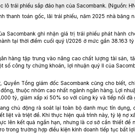
c lô trái phiếu sắp đáo hạn của Sacombank. (Nguồn: H
 thanh toán gốc, lãi trái phiếu, năm 2025 nhà băng n
ủa Sacombank ghi nhận giá trị trái phiếu phát hành ch
t hành tại thời điểm cuối quý I/2026 ở mức gần 38.163 
ân hàng tập trung vào nâng cao chất lượng tài sản, tă
 số công ty chứng khoán, lợi nhuận quý II của Sacomba
er, Quyền Tổng giám đốc Sacombank cũng cho biết, ch
ỷ đồng, thuộc nhóm cao nhất ngành ngân hàng. Lợi nhuận
.000 tỷ, giảm xấp xỉ 50% so với cùng kỳ và tiếp nối đà
g chủ động rà soát lại toàn bộ danh mục tín dụng, đán
 liệt và triệt để. Khi thực hiện quá trình này, tỷ lệ nợ
áp lực lên kết quả ngắn hạn, nhưng là cơ sở cần thiết 
 trong trường hợp điều kiện kinh doanh tiếp tục bất lợi