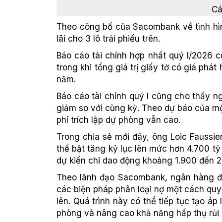
Cá
Theo công bố của Sacombank về tình hình
lãi cho 3 lô trái phiếu trên.
Báo cáo tài chính hợp nhất quý I/2026 c
trong khi tổng giá trị giấy tờ có giá phá
năm.
Báo cáo tài chính quý I cũng cho thấy ng
giảm so với cùng kỳ. Theo dự báo của một
phí trích lập dự phòng vẫn cao.
Trong chia sẻ mới đây, ông Loic Faussi
thể bật tăng kỷ lục lên mức hơn 4.700 t
dự kiến chỉ dao động khoảng 1.900 đến 2
Theo lãnh đạo Sacombank, ngân hàng đan
các biện pháp phân loại nợ một cách quyết
lên. Quá trình này có thể tiếp tục tạo 
phòng và nâng cao khả năng hấp thụ rủi ro