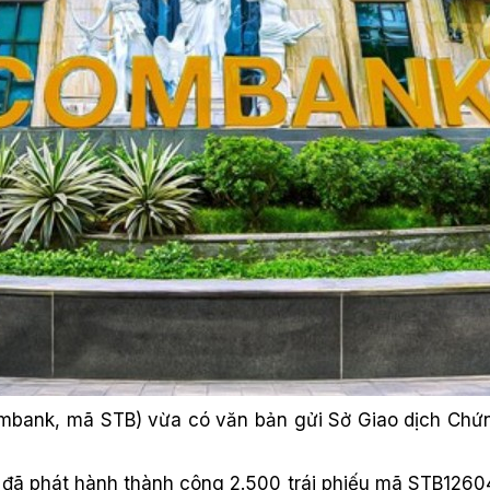
bank, mã STB) vừa có văn bản gửi Sở Giao dịch Chứn
ã phát hành thành công 2.500 trái phiếu mã STB12604 r