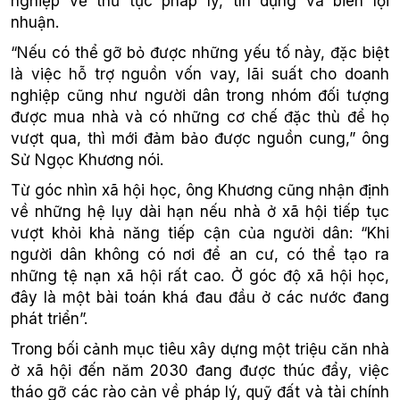
nghiệp về thủ tục pháp lý, tín dụng và biên lợi
nhuận.
“Nếu có thể gỡ bỏ được những yếu tố này, đặc biệt
là việc hỗ trợ nguồn vốn vay, lãi suất cho doanh
nghiệp cũng như người dân trong nhóm đối tượng
được mua nhà và có những cơ chế đặc thù để họ
vượt qua, thì mới đảm bảo được nguồn cung,” ông
Sử Ngọc Khương nói.
Từ góc nhìn xã hội học, ông Khương cũng nhận định
về những hệ lụy dài hạn nếu nhà ở xã hội tiếp tục
vượt khỏi khả năng tiếp cận của người dân: “Khi
người dân không có nơi để an cư, có thể tạo ra
những tệ nạn xã hội rất cao. Ở góc độ xã hội học,
đây là một bài toán khá đau đầu ở các nước đang
phát triển”.
Trong bối cảnh mục tiêu xây dựng một triệu căn nhà
ở xã hội đến năm 2030 đang được thúc đẩy, việc
tháo gỡ các rào cản về pháp lý, quỹ đất và tài chính