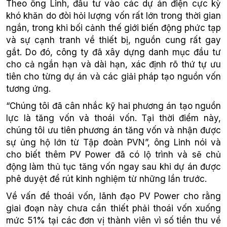
Theo ông Linh, đầu tư vào các dự án điện cực kỳ
khó khăn do đòi hỏi lượng vốn rất lớn trong thời gian
ngắn, trong khi bối cảnh thế giới biến động phức tạp
và sự cạnh tranh về thiết bị, nguồn cung rất gay
gắt. Do đó, công ty đã xây dựng danh mục đầu tư
cho cả ngắn hạn và dài hạn, xác định rõ thứ tự ưu
tiên cho từng dự án và các giải pháp tạo nguồn vốn
tương ứng.
“Chúng tôi đã cân nhắc kỹ hai phương án tạo nguồn
lực là tăng vốn và thoái vốn. Tại thời điểm này,
chúng tôi ưu tiên phương án tăng vốn và nhận được
sự ủng hộ lớn từ Tập đoàn PVN”, ông Linh nói và
cho biết thêm PV Power đã có lộ trình và sẽ chủ
động làm thủ tục tăng vốn ngay sau khi dự án được
phê duyệt để rút kinh nghiệm từ những lần trước.
Về vấn đề thoái vốn, lãnh đạo PV Power cho rằng
giai đoạn này chưa cần thiết phải thoái vốn xuống
mức 51% tại các đơn vị thành viên vì số tiền thu về