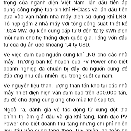
trọng của ngành điện Việt Nam: lần đầu tiên áp
dụng công nghệ tua-bin khí H-Class và lần đầu tiên
đưa vào vận hành nhà máy điện sử dụng khí LNG.
Tổ hợp gồm 2 nhà máy với tổng công suất thiết kế
1.624 MW, dự kiến cung cấp từ 9 đến 12 tỷ kWh điện
mỗi năm cho hệ thống điện quốc gia. Tổng vốn đầu
tư của dự án ước khoảng 1,4 tỷ USD.
Về việc đảm bảo nguồn cung khí LNG cho các nhà
máy, Trưởng ban kế hoạch của PV Power cho biết
doanh nghiệp đã chuẩn bị đầy đủ nguồn cung để
đáp ứng nhu cầu nhiên liệu trong suốt cả năm.
Về nguyên liệu than, lượng than tồn kho tại các nhà
máy nhiệt điện hiện vẫn đảm bảo trên 300.000 tấn,
đủ để chủ động cung ứng cho mùa khô sắp tới.
Ngoài ra, đánh giá về tác động từ xung đột địa
chính trị làm giá dầu và giá khí tăng, lãnh đạo PV
Power cho biết doanh thu tăng nhưng chi phí nhiên
liệu đầu vào cũng tăng theo. Tuy nhiên, do toàn bộ