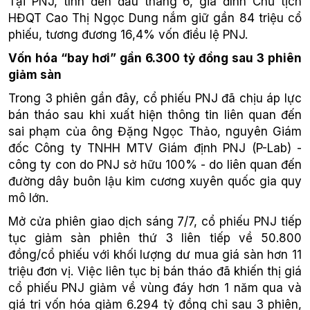
Tại PNJ, tính đến đầu tháng 6, gia đình Chủ tịch
HĐQT Cao Thị Ngọc Dung nắm giữ gần 84 triệu cổ
phiếu, tương đương 16,4% vốn điều lệ PNJ.
Vốn hóa “bay hơi” gần 6.300 tỷ đồng sau 3 phiên
giảm sàn
Trong 3 phiên gần đây, cổ phiếu PNJ đã chịu áp lực
bán tháo sau khi xuất hiện thông tin liên quan đến
sai phạm của ông Đặng Ngọc Thảo, nguyên Giám
đốc Công ty TNHH MTV Giám định PNJ (P-Lab) -
công ty con do PNJ sở hữu 100% - do liên quan đến
đường dây buôn lậu kim cương xuyên quốc gia quy
mô lớn.
Mở cửa phiên giao dịch sáng 7/7, cổ phiếu PNJ tiếp
tục giảm sàn phiên thứ 3 liên tiếp về 50.800
đồng/cổ phiếu với khối lượng dư mua giá sàn hơn 11
triệu đơn vị. Việc liên tục bị bán tháo đã khiến thị giá
cổ phiếu PNJ giảm về vùng đáy hơn 1 năm qua và
giá trị vốn hóa giảm 6.294 tỷ đồng chỉ sau 3 phiên,