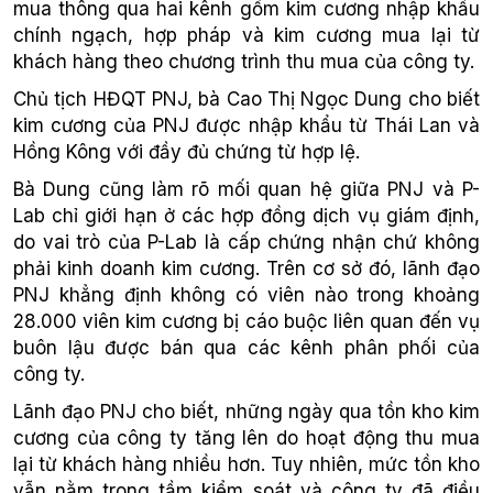
mua thông qua hai kênh gồm kim cương nhập khẩu
chính ngạch, hợp pháp và kim cương mua lại từ
khách hàng theo chương trình thu mua của công ty.
Chủ tịch HĐQT PNJ, bà Cao Thị Ngọc Dung cho biết
kim cương của PNJ được nhập khẩu từ Thái Lan và
Hồng Kông với đầy đủ chứng từ hợp lệ.
Bà Dung cũng làm rõ mối quan hệ giữa PNJ và P-
Lab chỉ giới hạn ở các hợp đồng dịch vụ giám định,
do vai trò của P-Lab là cấp chứng nhận chứ không
phải kinh doanh kim cương. Trên cơ sở đó, lãnh đạo
PNJ khẳng định không có viên nào trong khoảng
28.000 viên kim cương bị cáo buộc liên quan đến vụ
buôn lậu được bán qua các kênh phân phối của
công ty.
Lãnh đạo PNJ cho biết, những ngày qua tồn kho kim
cương của công ty tăng lên do hoạt động thu mua
lại từ khách hàng nhiều hơn. Tuy nhiên, mức tồn kho
vẫn nằm trong tầm kiểm soát và công ty đã điều