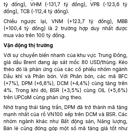
tỷ đồng), VHM (-131,7 tỷ đồng), VPB (-123,6 tỷ
đồng), TCB (-112,4 tỷ đồng).
Chiều ngược lại, VNM (+123,7 tỷ đồng), MBB
(+100,4 tỷ đồng) là 2 trường hợp duy nhất được
mua vào trên 100 tỷ đồng.
Vận động thị trường
Với sự chuyển biến nhanh của khu vực Trung Đông,
giá dầu Brent đang áp sát mốc 80 USD/thùng. Kéo
théo đó là phản ứng của các cổ phiếu nhóm ngành
Dầu khí và Phân bón. Với Phân bón, các mã BFC
(+7%), DPM (+6,8%), DCM (+4,4%) cùng tăng trên
4%. Trong khi đó, BSR (+3,5%) cùng OIL (+5,6%)
trên UPCoM cũng phản ứng theo.
Nhờ trạng thái tăng trần, DPM đã trở thành mã tăng
mạnh nhất của rổ VN100 xếp trên DCM và BSR. Các
nhóm ngành khác như Bất động sản, Năng lượng,
Bán lẻ cũng đóng góp một số mã tăng giá tốt như