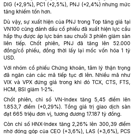
DIG (+2,9%), PC1 (+2,5%), PNJ (+2,4%) nhưng mức
tăng khiếm tốn hơn.
Dù vậy, sự xuất hiện của PNJ trong Top tăng giá tại
VN100 cũng đánh dấu cổ phiếu đã xuất hiện lực cầu
hấp thụ được áp lực bán sau chuỗi 3 phiên giảm sàn
liên tiếp. Chốt phiên, PNJ đã tăng lên 52.000
đồng/cổ phiếu, đồng thời lấy lại mốc vốn hóa 1 tỷ
USD.
Với nhóm cổ phiếu Chứng khoán, tâm lý thận trọng
đã ngăn cản các mã tiếp tục đi lên. Nhiều mã như
VIX và VPX đứng giá trong khi đó TCX, CTS, FTS,
HCM, BSI giảm 1-2%.
Chốt phiên, chỉ số VN-Index tăng 5,45 điểm lên
1.853,7 điểm (+0,29%). Tổng giá trị giao dịch sàn
đạt 665 triệu đơn vị, tương đương 17.187 tỷ đồng.
Còn chỉ số HNX-Index tăng 2,26% lên 300,39 điểm
nhờ đóng góp của CEO (+3,6%), LAS (+3,6%), PCS