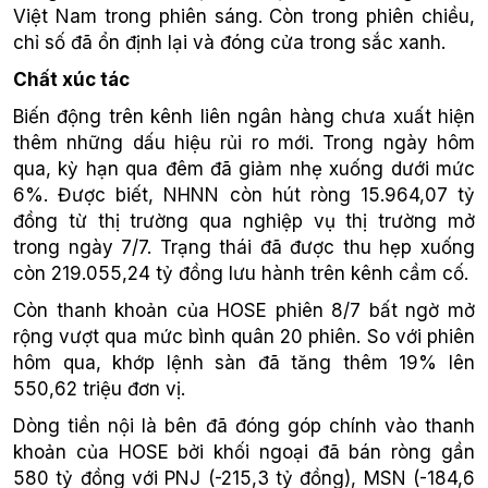
Việt Nam trong phiên sáng. Còn trong phiên chiều,
chỉ số đã ổn định lại và đóng cửa trong sắc xanh.
Chất xúc tác
Biến động trên kênh liên ngân hàng chưa xuất hiện
thêm những dấu hiệu rủi ro mới. Trong ngày hôm
qua, kỳ hạn qua đêm đã giảm nhẹ xuống dưới mức
6%. Được biết, NHNN còn hút ròng 15.964,07 tỷ
đồng từ thị trường qua nghiệp vụ thị trường mở
trong ngày 7/7. Trạng thái đã được thu hẹp xuống
còn 219.055,24 tỷ đồng lưu hành trên kênh cầm cố.
Còn thanh khoản của HOSE phiên 8/7 bất ngờ mở
rộng vượt qua mức bình quân 20 phiên. So với phiên
hôm qua, khớp lệnh sàn đã tăng thêm 19% lên
550,62 triệu đơn vị.
Dòng tiền nội là bên đã đóng góp chính vào thanh
khoản của HOSE bởi khối ngoại đã bán ròng gần
580 tỷ đồng với PNJ (-215,3 tỷ đồng), MSN (-184,6