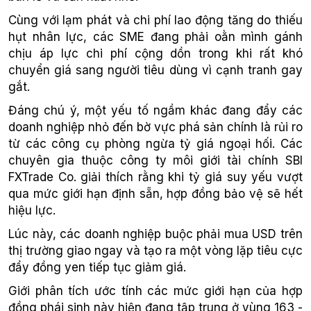
Cùng với lạm phát và chi phí lao động tăng do thiếu
hụt nhân lực, các SME đang phải oằn mình gánh
chịu áp lực chi phí cộng dồn trong khi rất khó
chuyển giá sang người tiêu dùng vì cạnh tranh gay
gắt.
Đáng chú ý, một yếu tố ngầm khác đang đẩy các
doanh nghiệp nhỏ đến bờ vực phá sản chính là rủi ro
từ các công cụ phòng ngừa tỷ giá ngoại hối. Các
chuyên gia thuộc công ty môi giới tài chính SBI
FXTrade Co. giải thích rằng khi tỷ giá suy yếu vượt
qua mức giới hạn định sẵn, hợp đồng bảo vệ sẽ hết
hiệu lực.
Lúc này, các doanh nghiệp buộc phải mua USD trên
thị trường giao ngay và tạo ra một vòng lặp tiêu cực
đẩy đồng yen tiếp tục giảm giá.
Giới phân tích ước tính các mức giới hạn của hợp
đồng phái sinh này hiện đang tập trung ở vùng 163 -