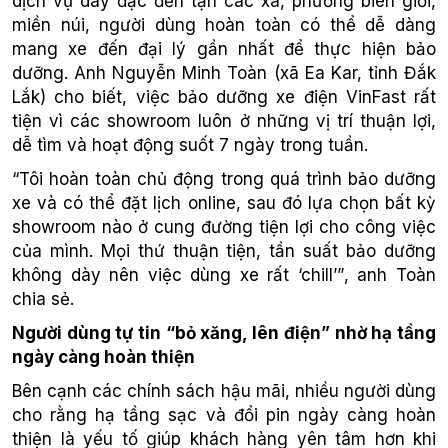
dịch vụ dày đặc đến tận các xã, phường biên giới,
miền núi, người dùng hoàn toàn có thể dễ dàng
mang xe đến đại lý gần nhất để thực hiện bảo
dưỡng. Anh Nguyễn Minh Toàn (xã Ea Kar, tỉnh Đắk
Lắk) cho biết, việc bảo dưỡng xe điện VinFast rất
tiện vì các showroom luôn ở những vị trí thuận lợi,
dễ tìm và hoạt động suốt 7 ngày trong tuần.
“Tôi hoàn toàn chủ động trong quá trình bảo dưỡng
xe và có thể đặt lịch online, sau đó lựa chọn bất kỳ
showroom nào ở cung đường tiện lợi cho công việc
của mình. Mọi
thứ thuận tiện
, tần suất bảo dưỡng
không dày nên việc dùng xe rất ‘chill’”
, anh Toàn
chia sẻ.
Người dùng tự tin “bỏ xăng, lên điện” nhờ hạ tầng
ngày càng hoàn thiện
Bên cạnh các chính sách hậu mãi, nhiều người dùng
cho rằng hạ tầng sạc và đổi pin ngày càng hoàn
thiện là yếu tố giúp khách hàng yên tâm hơn khi