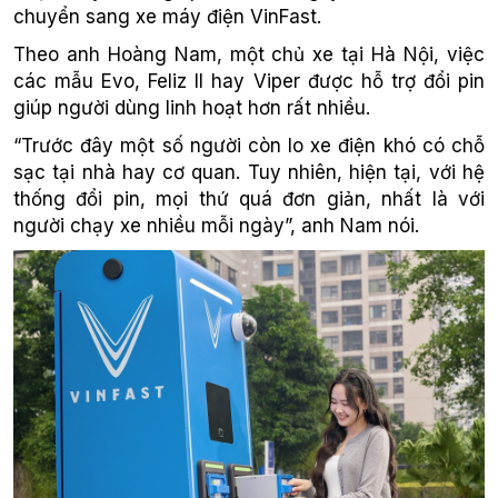
chuyển sang xe máy điện VinFast.
Theo anh Hoàng Nam, một chủ xe tại Hà Nội, việc
các mẫu Evo, Feliz II hay Viper được hỗ trợ đổi pin
giúp người dùng linh hoạt hơn rất nhiều.
“Trước đây một
số
người còn lo xe điện khó
có chỗ
sạc tại nhà hay cơ quan
. Tuy
nhiên, hiện tại, với
hệ
thống đổi pi
n,
mọi thứ
quá
đơn giản, nhất là với
người chạy xe nhiều mỗi ngày”,
anh Nam nói.