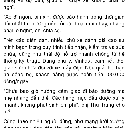
tiếng về độ bền, giúp chị chạy xe không phải lo
nghĩ.
“Xe
đi ngon, pin xịn,
được bảo hành trong thời gian
dài nhất thị trường nên tôi cứ thoải mái chạy
, chẳng
phải lo nghĩ
”
, chị chia sẻ.
Trên các diễn đàn, nhiều chủ xe đánh giá cao sự
minh bạch trong quy trình tiếp nhận, kiểm tra và sửa
chữa, cũng như thái độ hỗ trợ nhanh chóng từ hệ
thống kỹ thuật. Đáng chú ý, VinFast cam kết thời
gian sửa chữa đối với xe máy điện. Nếu quá thời hạn
đã công bố, khách hàng được hoàn tiền 100.000
đồng/ngày.
“Chưa
bao giờ hưởng cảm giác đi bảo dưỡng mà
nhẹ nhàng đến thế
. Các hạng mục đều được xử lý
nhanh, không phát sinh chi phí”
, chị Thu Trang cho
biết.
Cũng theo nhiều người dùng, nhờ mạng lưới xưởng