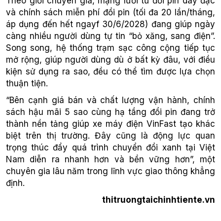
Theo giới chuyên gia, mạng lưới tủ đổi pin dày đặc
và chính sách miễn phí đổi pin (tối đa 20 lần/tháng,
áp dụng đến hết ngayf 30/6/2028) đang giúp ngày
càng nhiều người dùng tự tin “bỏ xăng, sang điện”.
Song song, hệ thống trạm sạc công cộng tiếp tục
mở rộng, giúp người dùng dù ở bất kỳ đâu, với điều
kiện sử dụng ra sao, đều có thể tìm được lựa chọn
thuận tiện.
“
Bên cạnh giá bán và chất lượng vận hành, chính
sách hậu mãi 5 sao cùng hạ tầng đổi pin đang trở
thành nền tảng giúp xe máy điện VinFast tạo khác
biệt trên thị trường. Đây cũng là động lực quan
trọng thúc đẩy quá trình chuyển đổi xanh tại Việt
Nam diễn ra nhanh hơn và bền vững hơn
”,
một
chuyên gia lâu năm trong lĩnh vực giao thông khẳng
định.
thitruongtaichinhtiente.vn