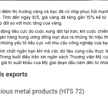
 điểm thị trường vàng và bạc đã có nhịp phục hồi mạnh 
6. Tính đến ngày 8/5, giá vàng đã tăng gần 15% kể từ
 đôi so với mức tăng của vàng.
c động tiêu cực do cuộc xung đột tại Iran, khi cuộc chi
gân hàng trung ương đồng loạt đưa ra những tín hiệu thắ
ng những yếu tố tiêu cực với nhu cầu công nghiệp của bạ
nh chất ngắn hạn khi mà các dữ liệu cung-cầu thực tế 
Trong buổi điều trần xin ngân sách Thượng viện Mỹ cu
g giá trị xuất khẩu của Mỹ giai đoạn đầu năm đến từ nhó